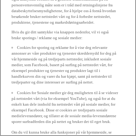
personvernsvennlig måte som er i tråd med retningslinjene fra
databeskyttelsesmyndighetene, for å hjelpe oss å forstå hvordan
besøkende bruker nettstedet vårt og for å forbedre nettstedet,
produktene, tjenestene og markedsføringsarbeidet.
Hvis du gir ditt samtykke via knappen nedenfor, vil vi også
bruke sporings / reklame og sosiale medier:
Cookies for sporing og reklame for å vise deg relevante
annonser av våre produkter og tjenester skreddersydd for deg på
vår hjemmeside og på tredjeparts nettsteder, inkludert sosiale
medier, som Facebook, basert på surfing på nettstedet vårt, for
eksempel produkter og tjenester og produkter lagt til i
handlekurven din og varer du har kjøpt, samt på nettsteder til
tredjeparter og dine interesser av surfing på nettet.
Cookies for Sosiale medier gir deg muligheten til å se videoer
på nettstedet vårt (via for eksempel YouTube), og også for at du
enkelt kan dele innhold fra nettstedet vårt på sosiale medier, for
eksempel Facebook. Disse er cookies av tredjeparts sosiale
medieleverandører, og tillater at de sosiale media-leverandørene
sporer surfeadferden din på nettet og bruker det til eget bruk.
Om du vil kunna bruke alla funksjoner på vår hjemmeside, se