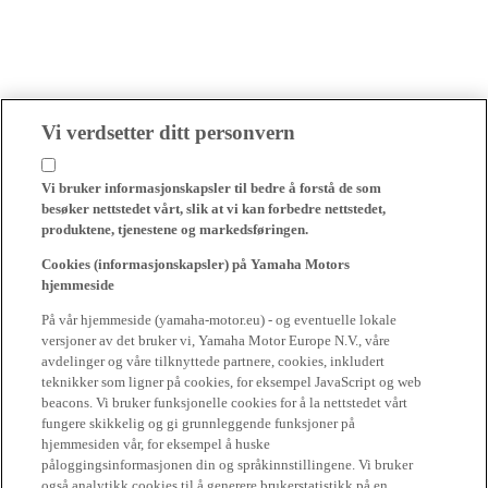
Vi verdsetter ditt personvern
Vi bruker informasjonskapsler til bedre å forstå de som
besøker nettstedet vårt, slik at vi kan forbedre nettstedet,
produktene, tjenestene og markedsføringen.
Cookies (informasjonskapsler) på Yamaha Motors
hjemmeside
På vår hjemmeside (yamaha-motor.eu) - og eventuelle lokale
versjoner av det bruker vi, Yamaha Motor Europe N.V., våre
avdelinger og våre tilknyttede partnere, cookies, inkludert
teknikker som ligner på cookies, for eksempel JavaScript og web
beacons. Vi bruker funksjonelle cookies for å la nettstedet vårt
fungere skikkelig og gi grunnleggende funksjoner på
hjemmesiden vår, for eksempel å huske
påloggingsinformasjonen din og språkinnstillingene. Vi bruker
også analytikk cookies til å generere brukerstatistikk på en