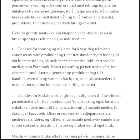
personvernsvennlig måte som er i tråd med retningslinjene fra
databeskyttelsesmyndighetene, for å hjelpe oss å forstå hvordan
besøkende bruker nettstedet vårt og for å forbedre nettstedet,
produktene, tjenestene og markedsføringsarbeidet.
Hvis du gir ditt samtykke via knappen nedenfor, vil vi også
bruke sporings / reklame og sosiale medier:
Cookies for sporing og reklame for å vise deg relevante
annonser av våre produkter og tjenester skreddersydd for deg på
vår hjemmeside og på tredjeparts nettsteder, inkludert sosiale
medier, som Facebook, basert på surfing på nettstedet vårt, for
eksempel produkter og tjenester og produkter lagt til i
handlekurven din og varer du har kjøpt, samt på nettsteder til
tredjeparter og dine interesser av surfing på nettet.
Cookies for Sosiale medier gir deg muligheten til å se videoer
på nettstedet vårt (via for eksempel YouTube), og også for at du
enkelt kan dele innhold fra nettstedet vårt på sosiale medier, for
eksempel Facebook. Disse er cookies av tredjeparts sosiale
medieleverandører, og tillater at de sosiale media-leverandørene
sporer surfeadferden din på nettet og bruker det til eget bruk.
Om du vil kunna bruke alla funksjoner på vår hjemmeside, se