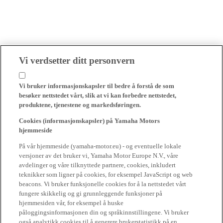
Vi verdsetter ditt personvern
Vi bruker informasjonskapsler til bedre å forstå de som
besøker nettstedet vårt, slik at vi kan forbedre nettstedet,
produktene, tjenestene og markedsføringen.
Cookies (informasjonskapsler) på Yamaha Motors
hjemmeside
På vår hjemmeside (yamaha-motor.eu) - og eventuelle lokale
versjoner av det bruker vi, Yamaha Motor Europe N.V., våre
avdelinger og våre tilknyttede partnere, cookies, inkludert
teknikker som ligner på cookies, for eksempel JavaScript og web
beacons. Vi bruker funksjonelle cookies for å la nettstedet vårt
fungere skikkelig og gi grunnleggende funksjoner på
hjemmesiden vår, for eksempel å huske
påloggingsinformasjonen din og språkinnstillingene. Vi bruker
også analytikk cookies til å generere brukerstatistikk på en