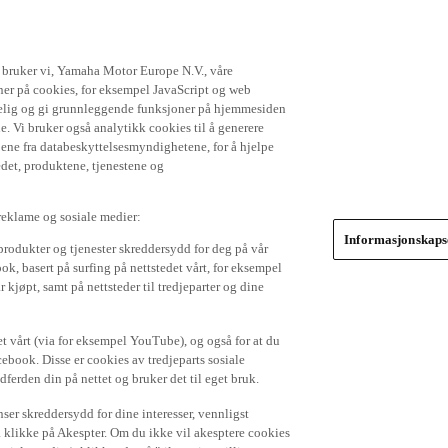
t bruker vi, Yamaha Motor Europe N.V., våre
gner på cookies, for eksempel JavaScript og web
ikkelig og gi grunnleggende funksjoner på hjemmesiden
. Vi bruker også analytikk cookies til å generere
jene fra databeskyttelsesmyndighetene, for å hjelpe
edet, produktene, tjenestene og
 reklame og sosiale medier:
Informasjonskapse
produkter og tjenester skreddersydd for deg på vår
k, basert på surfing på nettstedet vårt, for eksempel
 kjøpt, samt på nettsteder til tredjeparter og dine
et vårt (via for eksempel YouTube), og også for at du
cebook. Disse er cookies av tredjeparts sosiale
dferden din på nettet og bruker det til eget bruk.
er skreddersydd for dine interesser, vennligst
å klikke på Akespter. Om du ikke vil akesptere cookies