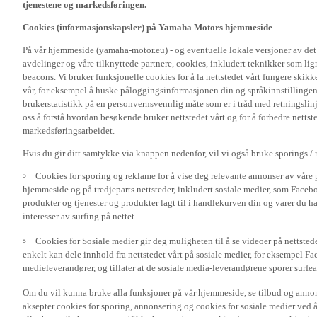
tjenestene og markedsføringen.
Cookies (informasjonskapsler) på Yamaha Motors hjemmeside
På vår hjemmeside (yamaha-motor.eu) - og eventuelle lokale versjoner av de
avdelinger og våre tilknyttede partnere, cookies, inkludert teknikker som li
beacons. Vi bruker funksjonelle cookies for å la nettstedet vårt fungere sk
vår, for eksempel å huske påloggingsinformasjonen din og språkinnstillingene
brukerstatistikk på en personvernsvennlig måte som er i tråd med retningslin
oss å forstå hvordan besøkende bruker nettstedet vårt og for å forbedre nettst
markedsføringsarbeidet.
Hvis du gir ditt samtykke via knappen nedenfor, vil vi også bruke sporings /
Cookies for sporing og reklame for å vise deg relevante annonser av våre 
hjemmeside og på tredjeparts nettsteder, inkludert sosiale medier, som Faceboo
produkter og tjenester og produkter lagt til i handlekurven din og varer du har
interesser av surfing på nettet.
Cookies for Sosiale medier gir deg muligheten til å se videoer på nettsted
enkelt kan dele innhold fra nettstedet vårt på sosiale medier, for eksempel Fa
medieleverandører, og tillater at de sosiale media-leverandørene sporer surfea
Om du vil kunna bruke alla funksjoner på vår hjemmeside, se tilbud og annons
aksepter cookies for sporing, annonsering og cookies for sosiale medier ved 