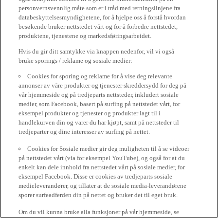
personvernsvennlig måte som er i tråd med retningslinjene fra
databeskyttelsesmyndighetene, for å hjelpe oss å forstå hvordan
besøkende bruker nettstedet vårt og for å forbedre nettstedet,
produktene, tjenestene og markedsføringsarbeidet.
Hvis du gir ditt samtykke via knappen nedenfor, vil vi også
bruke sporings / reklame og sosiale medier:
Cookies for sporing og reklame for å vise deg relevante
annonser av våre produkter og tjenester skreddersydd for deg på
vår hjemmeside og på tredjeparts nettsteder, inkludert sosiale
medier, som Facebook, basert på surfing på nettstedet vårt, for
eksempel produkter og tjenester og produkter lagt til i
handlekurven din og varer du har kjøpt, samt på nettsteder til
tredjeparter og dine interesser av surfing på nettet.
Cookies for Sosiale medier gir deg muligheten til å se videoer
på nettstedet vårt (via for eksempel YouTube), og også for at du
enkelt kan dele innhold fra nettstedet vårt på sosiale medier, for
eksempel Facebook. Disse er cookies av tredjeparts sosiale
medieleverandører, og tillater at de sosiale media-leverandørene
sporer surfeadferden din på nettet og bruker det til eget bruk.
Om du vil kunna bruke alla funksjoner på vår hjemmeside, se