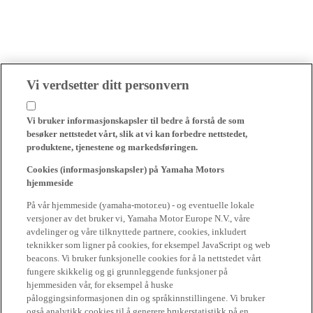
Vi verdsetter ditt personvern
Vi bruker informasjonskapsler til bedre å forstå de som
besøker nettstedet vårt, slik at vi kan forbedre nettstedet,
produktene, tjenestene og markedsføringen.
Cookies (informasjonskapsler) på Yamaha Motors
hjemmeside
På vår hjemmeside (yamaha-motor.eu) - og eventuelle lokale
versjoner av det bruker vi, Yamaha Motor Europe N.V., våre
avdelinger og våre tilknyttede partnere, cookies, inkludert
teknikker som ligner på cookies, for eksempel JavaScript og web
beacons. Vi bruker funksjonelle cookies for å la nettstedet vårt
fungere skikkelig og gi grunnleggende funksjoner på
hjemmesiden vår, for eksempel å huske
påloggingsinformasjonen din og språkinnstillingene. Vi bruker
også analytikk cookies til å generere brukerstatistikk på en