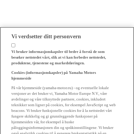
Vi verdsetter ditt personvern
Vi bruker informasjonskapsler til bedre å forstå de som
besøker nettstedet vårt, slik at vi kan forbedre nettstedet,
produktene, tjenestene og markedsføringen.
Cookies (informasjonskapsler) på Yamaha Motors
hjemmeside
På vår hjemmeside (yamaha-motor.eu) - og eventuelle lokale
versjoner av det bruker vi, Yamaha Motor Europe N.V., våre
avdelinger og våre tilknyttede partnere, cookies, inkludert
teknikker som ligner på cookies, for eksempel JavaScript og web
beacons. Vi bruker funksjonelle cookies for å la nettstedet vårt
fungere skikkelig og gi grunnleggende funksjoner på
hjemmesiden vår, for eksempel å huske
påloggingsinformasjonen din og språkinnstillingene. Vi bruker
også analytikk cookies til å generere brukerstatistikk på en