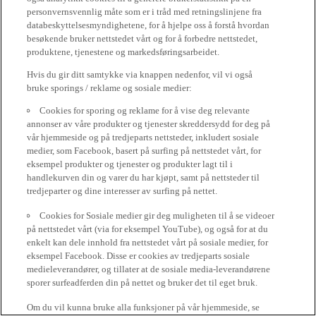
personvernsvennlig måte som er i tråd med retningslinjene fra
databeskyttelsesmyndighetene, for å hjelpe oss å forstå hvordan
besøkende bruker nettstedet vårt og for å forbedre nettstedet,
produktene, tjenestene og markedsføringsarbeidet.
Hvis du gir ditt samtykke via knappen nedenfor, vil vi også
bruke sporings / reklame og sosiale medier:
Cookies for sporing og reklame for å vise deg relevante
annonser av våre produkter og tjenester skreddersydd for deg på
vår hjemmeside og på tredjeparts nettsteder, inkludert sosiale
medier, som Facebook, basert på surfing på nettstedet vårt, for
eksempel produkter og tjenester og produkter lagt til i
handlekurven din og varer du har kjøpt, samt på nettsteder til
tredjeparter og dine interesser av surfing på nettet.
Cookies for Sosiale medier gir deg muligheten til å se videoer
på nettstedet vårt (via for eksempel YouTube), og også for at du
enkelt kan dele innhold fra nettstedet vårt på sosiale medier, for
eksempel Facebook. Disse er cookies av tredjeparts sosiale
medieleverandører, og tillater at de sosiale media-leverandørene
sporer surfeadferden din på nettet og bruker det til eget bruk.
Om du vil kunna bruke alla funksjoner på vår hjemmeside, se