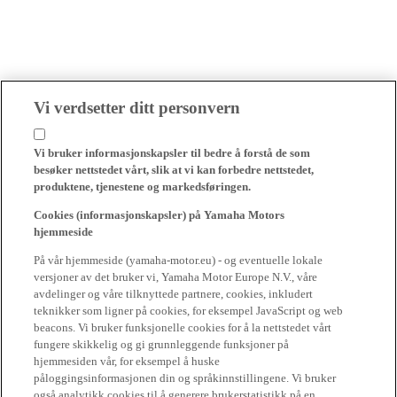
Vi verdsetter ditt personvern
Vi bruker informasjonskapsler til bedre å forstå de som
besøker nettstedet vårt, slik at vi kan forbedre nettstedet,
produktene, tjenestene og markedsføringen.
Cookies (informasjonskapsler) på Yamaha Motors
hjemmeside
På vår hjemmeside (yamaha-motor.eu) - og eventuelle lokale
versjoner av det bruker vi, Yamaha Motor Europe N.V., våre
avdelinger og våre tilknyttede partnere, cookies, inkludert
teknikker som ligner på cookies, for eksempel JavaScript og web
beacons. Vi bruker funksjonelle cookies for å la nettstedet vårt
fungere skikkelig og gi grunnleggende funksjoner på
hjemmesiden vår, for eksempel å huske
påloggingsinformasjonen din og språkinnstillingene. Vi bruker
også analytikk cookies til å generere brukerstatistikk på en