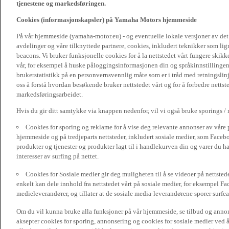
tjenestene og markedsføringen.
Cookies (informasjonskapsler) på Yamaha Motors hjemmeside
På vår hjemmeside (yamaha-motor.eu) - og eventuelle lokale versjoner av de
avdelinger og våre tilknyttede partnere, cookies, inkludert teknikker som li
beacons. Vi bruker funksjonelle cookies for å la nettstedet vårt fungere sk
vår, for eksempel å huske påloggingsinformasjonen din og språkinnstillingene
brukerstatistikk på en personvernsvennlig måte som er i tråd med retningslin
oss å forstå hvordan besøkende bruker nettstedet vårt og for å forbedre nettst
markedsføringsarbeidet.
Hvis du gir ditt samtykke via knappen nedenfor, vil vi også bruke sporings /
Cookies for sporing og reklame for å vise deg relevante annonser av våre 
hjemmeside og på tredjeparts nettsteder, inkludert sosiale medier, som Faceboo
produkter og tjenester og produkter lagt til i handlekurven din og varer du har
interesser av surfing på nettet.
Cookies for Sosiale medier gir deg muligheten til å se videoer på nettsted
enkelt kan dele innhold fra nettstedet vårt på sosiale medier, for eksempel Fa
medieleverandører, og tillater at de sosiale media-leverandørene sporer surfea
Om du vil kunna bruke alla funksjoner på vår hjemmeside, se tilbud og annons
aksepter cookies for sporing, annonsering og cookies for sosiale medier ved 