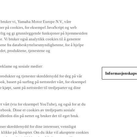
t bruker vi, Yamaha Motor Europe N.V., våre
gner på cookies, for eksempel JavaScript og web
ikkelig og gi grunnleggende funksjoner på hjemmesiden
. Vi bruker også analytikk cookies til å generere
jene fra databeskyttelsesmyndighetene, for å hjelpe
edet, produktene, tjenestene og
 reklame og sosiale medier:
Informasjonskapse
produkter og tjenester skreddersydd for deg på vår
k, basert på surfing på nettstedet vårt, for eksempel
 kjøpt, samt på nettsteder til tredjeparter og dine
et vårt (via for eksempel YouTube), og også for at du
cebook. Disse er cookies av tredjeparts sosiale
dferden din på nettet og bruker det til eget bruk.
er skreddersydd for dine interesser, vennligst
å klikke på Akespter. Om du ikke vil akesptere cookies