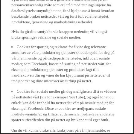
personvernsvennlig måte som er i tråd med retningslinjene fra
databeskyttelsesmyndighetene, for å hjelpe oss å forstå hvordan
besøkende bruker nettstedet vårt og for å forbedre nettstedet,
produktene, tjenestene og markedsføringsarbeidet.
Hvis du gir ditt samtykke via knappen nedenfor, vil vi også
bruke sporings / reklame og sosiale medier:
Cookies for sporing og reklame for å vise deg relevante
annonser av våre produkter og tjenester skreddersydd for deg på
vår hjemmeside og på tredjeparts nettsteder, inkludert sosiale
medier, som Facebook, basert på surfing på nettstedet vårt, for
eksempel produkter og tjenester og produkter lagt til i
handlekurven din og varer du har kjøpt, samt på nettsteder til
tredjeparter og dine interesser av surfing på nettet.
Cookies for Sosiale medier gir deg muligheten til å se videoer
på nettstedet vårt (via for eksempel YouTube), og også for at du
enkelt kan dele innhold fra nettstedet vårt på sosiale medier, for
eksempel Facebook. Disse er cookies av tredjeparts sosiale
medieleverandører, og tillater at de sosiale media-leverandørene
sporer surfeadferden din på nettet og bruker det til eget bruk.
Om du vil kunna bruke alla funksjoner på vår hjemmeside, se