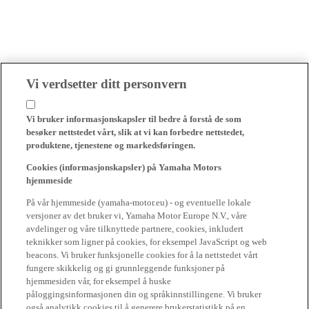
Vi verdsetter ditt personvern
Vi bruker informasjonskapsler til bedre å forstå de som
besøker nettstedet vårt, slik at vi kan forbedre nettstedet,
produktene, tjenestene og markedsføringen.
Cookies (informasjonskapsler) på Yamaha Motors
hjemmeside
På vår hjemmeside (yamaha-motor.eu) - og eventuelle lokale
versjoner av det bruker vi, Yamaha Motor Europe N.V., våre
avdelinger og våre tilknyttede partnere, cookies, inkludert
teknikker som ligner på cookies, for eksempel JavaScript og web
beacons. Vi bruker funksjonelle cookies for å la nettstedet vårt
fungere skikkelig og gi grunnleggende funksjoner på
hjemmesiden vår, for eksempel å huske
påloggingsinformasjonen din og språkinnstillingene. Vi bruker
også analytikk cookies til å generere brukerstatistikk på en