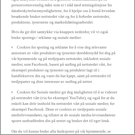
personvernsvennlig måte som er i tråd med retningslinjene fra
databeskyttelsesmyndighetene, for å hjelpe oss å forstå hvordan
besøkende bruker nettstedet vårt og for å forbedre nettstedet,
produktene, tjenestene og markedsføringsarbeidet.
Hvis du gir ditt samtykke via knappen nedenfor, vil vi også
bruke sporings / reklame og sosiale medier:
Cookies for sporing og reklame for å vise deg relevante
annonser av våre produkter og tjenester skreddersydd for deg på
vår hjemmeside og på tredjeparts nettsteder, inkludert sosiale
medier, som Facebook, basert på surfing på nettstedet vårt, for
eksempel produkter og tjenester og produkter lagt til i
handlekurven din og varer du har kjøpt, samt på nettsteder til
tredjeparter og dine interesser av surfing på nettet.
Cookies for Sosiale medier gir deg muligheten til å se videoer
på nettstedet vårt (via for eksempel YouTube), og også for at du
enkelt kan dele innhold fra nettstedet vårt på sosiale medier, for
eksempel Facebook. Disse er cookies av tredjeparts sosiale
medieleverandører, og tillater at de sosiale media-leverandørene
sporer surfeadferden din på nettet og bruker det til eget bruk.
Om du vil kunna bruke alla funksjoner på vår hjemmeside, se