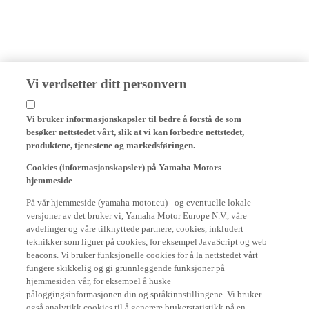
Vi verdsetter ditt personvern
Vi bruker informasjonskapsler til bedre å forstå de som
besøker nettstedet vårt, slik at vi kan forbedre nettstedet,
produktene, tjenestene og markedsføringen.
Cookies (informasjonskapsler) på Yamaha Motors
hjemmeside
På vår hjemmeside (yamaha-motor.eu) - og eventuelle lokale
versjoner av det bruker vi, Yamaha Motor Europe N.V., våre
avdelinger og våre tilknyttede partnere, cookies, inkludert
teknikker som ligner på cookies, for eksempel JavaScript og web
beacons. Vi bruker funksjonelle cookies for å la nettstedet vårt
fungere skikkelig og gi grunnleggende funksjoner på
hjemmesiden vår, for eksempel å huske
påloggingsinformasjonen din og språkinnstillingene. Vi bruker
også analytikk cookies til å generere brukerstatistikk på en