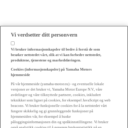
Vi verdsetter ditt personvern
Vi bruker informasjonskapsler til bedre å forstå de som
besøker nettstedet vårt, slik at vi kan forbedre nettstedet,
produktene, tjenestene og markedsføringen.
Cookies (informasjonskapsler) på Yamaha Motors
hjemmeside
På vår hjemmeside (yamaha-motor.eu) - og eventuelle lokale
versjoner av det bruker vi, Yamaha Motor Europe N.V., våre
avdelinger og våre tilknyttede partnere, cookies, inkludert
teknikker som ligner på cookies, for eksempel JavaScript og web
beacons. Vi bruker funksjonelle cookies for å la nettstedet vårt
fungere skikkelig og gi grunnleggende funksjoner på
hjemmesiden vår, for eksempel å huske
påloggingsinformasjonen din og språkinnstillingene. Vi bruker
også analytikk cookies til å generere brukerstatistikk på en