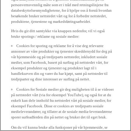
personvernsvennlig måte som er i tråd med retningslinjene fra
databeskyttelsesmyndighetene, for å hjelpe oss å forstå hvordan
besøkende bruker nettstedet vårt og for å forbedre nettstedet,
produktene, tjenestene og markedsføringsarbeidet.
Hvis du gir ditt samtykke via knappen nedenfor, vil vi også
bruke sporings / reklame og sosiale medier:
Cookies for sporing og reklame for å vise deg relevante
annonser av våre produkter og tjenester skreddersydd for deg på
vår hjemmeside og på tredjeparts nettsteder, inkludert sosiale
medier, som Facebook, basert på surfing på nettstedet vårt, for
eksempel produkter og tjenester og produkter lagt til i
handlekurven din og varer du har kjøpt, samt på nettsteder til
tredjeparter og dine interesser av surfing på nettet.
Cookies for Sosiale medier gir deg muligheten til å se videoer
på nettstedet vårt (via for eksempel YouTube), og også for at du
enkelt kan dele innhold fra nettstedet vårt på sosiale medier, for
eksempel Facebook. Disse er cookies av tredjeparts sosiale
medieleverandører, og tillater at de sosiale media-leverandørene
sporer surfeadferden din på nettet og bruker det til eget bruk.
Om du vil kunna bruke alla funksjoner på vår hjemmeside, se