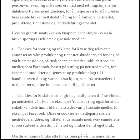
personvernsvennlig måte som er i tråd med retningslinjene fra
databeskyttelsesmyndighetene, for å hjelpe oss å forstå hvordan
besøkende bruker nettstedet vårt og for å forbedre nettstedet,
produktene, tjenestene og markedsføringsarbeidet.
Hvis du gir ditt samtykke via knappen nedenfor, vil vi også
bruke sporings / reklame og sosiale medier:
Cookies for sporing og reklame for å vise deg relevante
annonser av våre produkter og tjenester skreddersydd for deg på
vår hjemmeside og på tredjeparts nettsteder, inkludert sosiale
medier, som Facebook, basert på surfing på nettstedet vårt, for
eksempel produkter og tjenester og produkter lagt til i
handlekurven din og varer du har kjøpt, samt på nettsteder til
tredjeparter og dine interesser av surfing på nettet.
Cookies for Sosiale medier gir deg muligheten til å se videoer
på nettstedet vårt (via for eksempel YouTube), og også for at du
enkelt kan dele innhold fra nettstedet vårt på sosiale medier, for
eksempel Facebook. Disse er cookies av tredjeparts sosiale
medieleverandører, og tillater at de sosiale media-leverandørene
sporer surfeadferden din på nettet og bruker det til eget bruk.
Om du vil kunna bruke alla funksjoner på vår hjemmeside, se