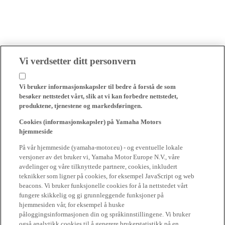
Vi verdsetter ditt personvern
Vi bruker informasjonskapsler til bedre å forstå de som
besøker nettstedet vårt, slik at vi kan forbedre nettstedet,
produktene, tjenestene og markedsføringen.
Cookies (informasjonskapsler) på Yamaha Motors
hjemmeside
På vår hjemmeside (yamaha-motor.eu) - og eventuelle lokale
versjoner av det bruker vi, Yamaha Motor Europe N.V., våre
avdelinger og våre tilknyttede partnere, cookies, inkludert
teknikker som ligner på cookies, for eksempel JavaScript og web
beacons. Vi bruker funksjonelle cookies for å la nettstedet vårt
fungere skikkelig og gi grunnleggende funksjoner på
hjemmesiden vår, for eksempel å huske
påloggingsinformasjonen din og språkinnstillingene. Vi bruker
også analytikk cookies til å generere brukerstatistikk på en