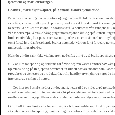
tjenestene og markedsføringen.
Cookies (informasjonskapsler) på Yamaha Motors hjemmeside
På vår hjemmeside (yamaha-motor.eu) - og eventuelle lokale versjoner av de
avdelinger og våre tilknyttede partnere, cookies, inkludert teknikker som li
beacons. Vi bruker funksjonelle cookies for å la nettstedet vårt fungere sk
vår, for eksempel å huske påloggingsinformasjonen din og språkinnstillingene
brukerstatistikk på en personvernsvennlig måte som er i tråd med retningslin
oss å forstå hvordan besøkende bruker nettstedet vårt og for å forbedre nettst
markedsføringsarbeidet.
Hvis du gir ditt samtykke via knappen nedenfor, vil vi også bruke sporings /
Cookies for sporing og reklame for å vise deg relevante annonser av våre 
hjemmeside og på tredjeparts nettsteder, inkludert sosiale medier, som Faceboo
produkter og tjenester og produkter lagt til i handlekurven din og varer du har
interesser av surfing på nettet.
Cookies for Sosiale medier gir deg muligheten til å se videoer på nettsted
enkelt kan dele innhold fra nettstedet vårt på sosiale medier, for eksempel Fa
medieleverandører, og tillater at de sosiale media-leverandørene sporer surfea
Om du vil kunna bruke alla funksjoner på vår hjemmeside, se tilbud og annons
aksepter cookies for sporing, annonsering og cookies for sosiale medier ved 