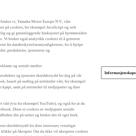
t bruker vi, Yamaha Motor Europe N.V., våre
gner på cookies, for eksempel JavaScript og web
ikkelig og gi grunnleggende funksjoner på hjemmesiden
. Vi bruker også analytikk cookies til å generere
jene fra databeskyttelsesmyndighetene, for å hjelpe
edet, produktene, tjenestene og
 reklame og sosiale medier:
Informasjonskapse
produkter og tjenester skreddersydd for deg på vår
k, basert på surfing på nettstedet vårt, for eksempel
 kjøpt, samt på nettsteder til tredjeparter og dine
et vårt (via for eksempel YouTube), og også for at du
cebook. Disse er cookies av tredjeparts sosiale
dferden din på nettet og bruker det til eget bruk.
er skreddersydd for dine interesser, vennligst
å klikke på Akespter. Om du ikke vil akesptere cookies