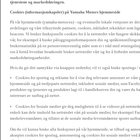
tjenestene og markedsføringen.
Cookies (informasjonskapsler) på Yamaha Motors hjemmeside
På vår hjemmeside (yamaha-motor.eu) - og eventuelle lokale versjoner av de
avdelinger og våre tilknyttede partnere, cookies, inkludert teknikker som li
beacons. Vi bruker funksjonelle cookies for å la nettstedet vårt fungere sk
vår, for eksempel å huske påloggingsinformasjonen din og språkinnstillingene
brukerstatistikk på en personvernsvennlig måte som er i tråd med retningslin
oss å forstå hvordan besøkende bruker nettstedet vårt og for å forbedre nettst
markedsføringsarbeidet.
Hvis du gir ditt samtykke via knappen nedenfor, vil vi også bruke sporings /
Cookies for sporing og reklame for å vise deg relevante annonser av våre 
hjemmeside og på tredjeparts nettsteder, inkludert sosiale medier, som Faceboo
produkter og tjenester og produkter lagt til i handlekurven din og varer du har
interesser av surfing på nettet.
Cookies for Sosiale medier gir deg muligheten til å se videoer på nettsted
enkelt kan dele innhold fra nettstedet vårt på sosiale medier, for eksempel Fa
medieleverandører, og tillater at de sosiale media-leverandørene sporer surfea
Om du vil kunna bruke alla funksjoner på vår hjemmeside, se tilbud og annons
aksepter cookies for sporing, annonsering og cookies for sosiale medier ved 