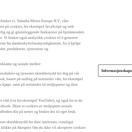
t bruker vi, Yamaha Motor Europe N.V., våre
gner på cookies, for eksempel JavaScript og web
ikkelig og gi grunnleggende funksjoner på hjemmesiden
. Vi bruker også analytikk cookies til å generere
jene fra databeskyttelsesmyndighetene, for å hjelpe
edet, produktene, tjenestene og
 reklame og sosiale medier:
Informasjonskapse
produkter og tjenester skreddersydd for deg på vår
k, basert på surfing på nettstedet vårt, for eksempel
 kjøpt, samt på nettsteder til tredjeparter og dine
et vårt (via for eksempel YouTube), og også for at du
cebook. Disse er cookies av tredjeparts sosiale
dferden din på nettet og bruker det til eget bruk.
er skreddersydd for dine interesser, vennligst
å klikke på Akespter. Om du ikke vil akesptere cookies