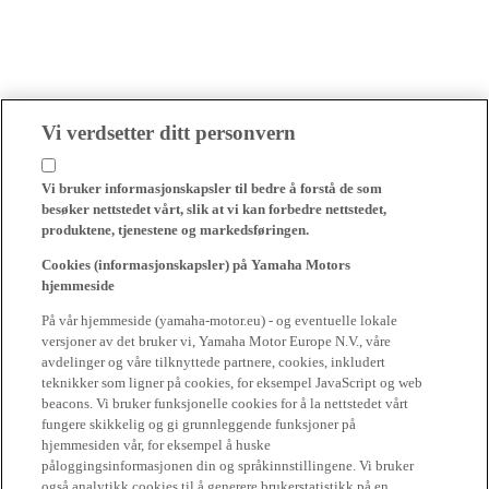
Vi verdsetter ditt personvern
Vi bruker informasjonskapsler til bedre å forstå de som
besøker nettstedet vårt, slik at vi kan forbedre nettstedet,
produktene, tjenestene og markedsføringen.
Cookies (informasjonskapsler) på Yamaha Motors
hjemmeside
På vår hjemmeside (yamaha-motor.eu) - og eventuelle lokale
versjoner av det bruker vi, Yamaha Motor Europe N.V., våre
avdelinger og våre tilknyttede partnere, cookies, inkludert
teknikker som ligner på cookies, for eksempel JavaScript og web
beacons. Vi bruker funksjonelle cookies for å la nettstedet vårt
fungere skikkelig og gi grunnleggende funksjoner på
hjemmesiden vår, for eksempel å huske
påloggingsinformasjonen din og språkinnstillingene. Vi bruker
også analytikk cookies til å generere brukerstatistikk på en