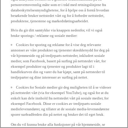
personvernsvennlig måte som er i tråd med retningslinjene fra
databeskyttelsesmyndighetene, for å hjelpe oss å forstå hvordan
besøkende bruker nettstedet vårt og for å forbedre nettstedet,
produktene, tjenestene og markedsføringsarbeidet.
Hvis du gir ditt samtykke via knappen nedenfor, vil vi også
bruke sporings / reklame og sosiale medier:
Cookies for sporing og reklame for å vise deg relevante
annonser av våre produkter og tjenester skreddersydd for deg på
vår hjemmeside og på tredjeparts nettsteder, inkludert sosiale
medier, som Facebook, basert på surfing på nettstedet vårt, for
eksempel produkter og tjenester og produkter lagt til i
handlekurven din og varer du har kjøpt, samt på nettsteder til
tredjeparter og dine interesser av surfing på nettet.
Cookies for Sosiale medier gir deg muligheten til å se videoer
på nettstedet vårt (via for eksempel YouTube), og også for at du
enkelt kan dele innhold fra nettstedet vårt på sosiale medier, for
eksempel Facebook. Disse er cookies av tredjeparts sosiale
medieleverandører, og tillater at de sosiale media-leverandørene
sporer surfeadferden din på nettet og bruker det til eget bruk.
Om du vil kunna bruke alla funksjoner på vår hjemmeside, se