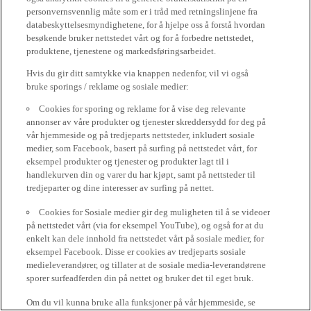
personvernsvennlig måte som er i tråd med retningslinjene fra
databeskyttelsesmyndighetene, for å hjelpe oss å forstå hvordan
besøkende bruker nettstedet vårt og for å forbedre nettstedet,
produktene, tjenestene og markedsføringsarbeidet.
Hvis du gir ditt samtykke via knappen nedenfor, vil vi også
bruke sporings / reklame og sosiale medier:
Cookies for sporing og reklame for å vise deg relevante
annonser av våre produkter og tjenester skreddersydd for deg på
vår hjemmeside og på tredjeparts nettsteder, inkludert sosiale
medier, som Facebook, basert på surfing på nettstedet vårt, for
eksempel produkter og tjenester og produkter lagt til i
handlekurven din og varer du har kjøpt, samt på nettsteder til
tredjeparter og dine interesser av surfing på nettet.
Cookies for Sosiale medier gir deg muligheten til å se videoer
på nettstedet vårt (via for eksempel YouTube), og også for at du
enkelt kan dele innhold fra nettstedet vårt på sosiale medier, for
eksempel Facebook. Disse er cookies av tredjeparts sosiale
medieleverandører, og tillater at de sosiale media-leverandørene
sporer surfeadferden din på nettet og bruker det til eget bruk.
Om du vil kunna bruke alla funksjoner på vår hjemmeside, se