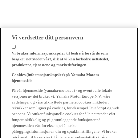
Vi verdsetter ditt personvern
Vi bruker informasjonskapsler til bedre å forstå de som
besøker nettstedet vårt, slik at vi kan forbedre nettstedet,
produktene, tjenestene og markedsføringen.
Cookies (informasjonskapsler) på Yamaha Motors
hjemmeside
På vår hjemmeside (yamaha-motor.eu) - og eventuelle lokale
versjoner av det bruker vi, Yamaha Motor Europe N.V., våre
avdelinger og våre tilknyttede partnere, cookies, inkludert
teknikker som ligner på cookies, for eksempel JavaScript og web
beacons. Vi bruker funksjonelle cookies for å la nettstedet vårt
fungere skikkelig og gi grunnleggende funksjoner på
hjemmesiden vår, for eksempel å huske
påloggingsinformasjonen din og språkinnstillingene. Vi bruker
også analytikk cookies til å generere brukerstatistikk på en