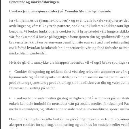
tjenestene og markedsføringen.
Cookies (informasjonskapsler) på Yamaha Motors hjemmeside
På vår hjemmeside (yamaha-motor.eu) - og eventuelle lokale versjoner av de
avdelinger og våre tilknyttede partnere, cookies, inkludert teknikker som li
beacons. Vi bruker funksjonelle cookies for å la nettstedet vårt fungere sk
vår, for eksempel å huske påloggingsinformasjonen din og språkinnstillingene
brukerstatistikk på en personvernsvennlig måte som er i tråd med retningslin
oss å forstå hvordan besøkende bruker nettstedet vårt og for å forbedre nettst
markedsføringsarbeidet.
Hvis du gir ditt samtykke via knappen nedenfor, vil vi også bruke sporings /
Cookies for sporing og reklame for å vise deg relevante annonser av våre 
hjemmeside og på tredjeparts nettsteder, inkludert sosiale medier, som Faceboo
produkter og tjenester og produkter lagt til i handlekurven din og varer du har
interesser av surfing på nettet.
Cookies for Sosiale medier gir deg muligheten til å se videoer på nettsted
enkelt kan dele innhold fra nettstedet vårt på sosiale medier, for eksempel Fa
medieleverandører, og tillater at de sosiale media-leverandørene sporer surfea
Om du vil kunna bruke alla funksjoner på vår hjemmeside, se tilbud og annons
aksepter cookies for sporing, annonsering og cookies for sosiale medier ved 