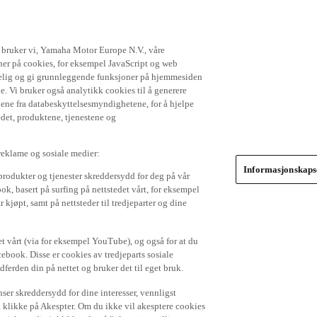
t bruker vi, Yamaha Motor Europe N.V., våre
gner på cookies, for eksempel JavaScript og web
ikkelig og gi grunnleggende funksjoner på hjemmesiden
. Vi bruker også analytikk cookies til å generere
jene fra databeskyttelsesmyndighetene, for å hjelpe
edet, produktene, tjenestene og
 reklame og sosiale medier:
Informasjonskapse
produkter og tjenester skreddersydd for deg på vår
k, basert på surfing på nettstedet vårt, for eksempel
 kjøpt, samt på nettsteder til tredjeparter og dine
et vårt (via for eksempel YouTube), og også for at du
cebook. Disse er cookies av tredjeparts sosiale
dferden din på nettet og bruker det til eget bruk.
er skreddersydd for dine interesser, vennligst
å klikke på Akespter. Om du ikke vil akesptere cookies