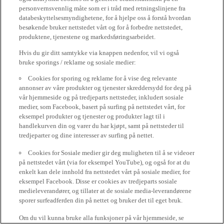
personvernsvennlig måte som er i tråd med retningslinjene fra
databeskyttelsesmyndighetene, for å hjelpe oss å forstå hvordan
besøkende bruker nettstedet vårt og for å forbedre nettstedet,
produktene, tjenestene og markedsføringsarbeidet.
Hvis du gir ditt samtykke via knappen nedenfor, vil vi også
bruke sporings / reklame og sosiale medier:
Cookies for sporing og reklame for å vise deg relevante
annonser av våre produkter og tjenester skreddersydd for deg på
vår hjemmeside og på tredjeparts nettsteder, inkludert sosiale
medier, som Facebook, basert på surfing på nettstedet vårt, for
eksempel produkter og tjenester og produkter lagt til i
handlekurven din og varer du har kjøpt, samt på nettsteder til
tredjeparter og dine interesser av surfing på nettet.
Cookies for Sosiale medier gir deg muligheten til å se videoer
på nettstedet vårt (via for eksempel YouTube), og også for at du
enkelt kan dele innhold fra nettstedet vårt på sosiale medier, for
eksempel Facebook. Disse er cookies av tredjeparts sosiale
medieleverandører, og tillater at de sosiale media-leverandørene
sporer surfeadferden din på nettet og bruker det til eget bruk.
Om du vil kunna bruke alla funksjoner på vår hjemmeside, se