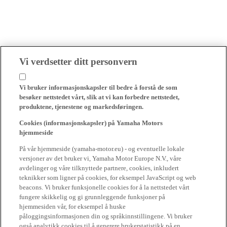
Vi verdsetter ditt personvern
Vi bruker informasjonskapsler til bedre å forstå de som
besøker nettstedet vårt, slik at vi kan forbedre nettstedet,
produktene, tjenestene og markedsføringen.
Cookies (informasjonskapsler) på Yamaha Motors
hjemmeside
På vår hjemmeside (yamaha-motor.eu) - og eventuelle lokale
versjoner av det bruker vi, Yamaha Motor Europe N.V., våre
avdelinger og våre tilknyttede partnere, cookies, inkludert
teknikker som ligner på cookies, for eksempel JavaScript og web
beacons. Vi bruker funksjonelle cookies for å la nettstedet vårt
fungere skikkelig og gi grunnleggende funksjoner på
hjemmesiden vår, for eksempel å huske
påloggingsinformasjonen din og språkinnstillingene. Vi bruker
også analytikk cookies til å generere brukerstatistikk på en