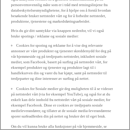
personvernsvennlig måte som er i tråd med retningslinjene fra
databeskyttelsesmyndighetene, for å hjelpe oss å forstå hvordan
besøkende bruker nettstedet vårt og for å forbedre nettstedet,
produktene, tjenestene og markedsføringsarbeidet.
Hvis du gir ditt samtykke via knappen nedenfor, vil vi også
bruke sporings / reklame og sosiale medier:
Cookies for sporing og reklame for å vise deg relevante
annonser av våre produkter og tjenester skreddersydd for deg på
vår hjemmeside og på tredjeparts nettsteder, inkludert sosiale
medier, som Facebook, basert på surfing på nettstedet vårt, for
eksempel produkter og tjenester og produkter lagt til i
handlekurven din og varer du har kjøpt, samt på nettsteder til
tredjeparter og dine interesser av surfing på nettet.
Cookies for Sosiale medier gir deg muligheten til å se videoer
på nettstedet vårt (via for eksempel YouTube), og også for at du
enkelt kan dele innhold fra nettstedet vårt på sosiale medier, for
eksempel Facebook. Disse er cookies av tredjeparts sosiale
medieleverandører, og tillater at de sosiale media-leverandørene
sporer surfeadferden din på nettet og bruker det til eget bruk.
Om du vil kunna bruke alla funksjoner på vår hjemmeside, se