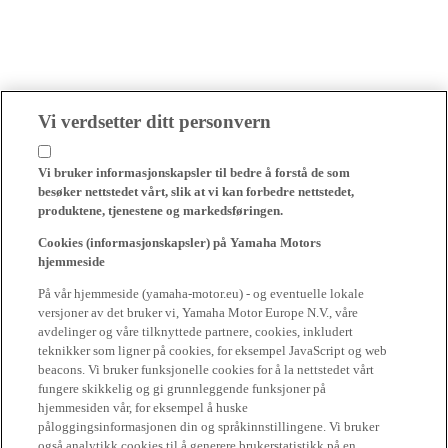
Vi verdsetter ditt personvern
Vi bruker informasjonskapsler til bedre å forstå de som
besøker nettstedet vårt, slik at vi kan forbedre nettstedet,
produktene, tjenestene og markedsføringen.
Cookies (informasjonskapsler) på Yamaha Motors
hjemmeside
På vår hjemmeside (yamaha-motor.eu) - og eventuelle lokale
versjoner av det bruker vi, Yamaha Motor Europe N.V., våre
avdelinger og våre tilknyttede partnere, cookies, inkludert
teknikker som ligner på cookies, for eksempel JavaScript og web
beacons. Vi bruker funksjonelle cookies for å la nettstedet vårt
fungere skikkelig og gi grunnleggende funksjoner på
hjemmesiden vår, for eksempel å huske
påloggingsinformasjonen din og språkinnstillingene. Vi bruker
også analytikk cookies til å generere brukerstatistikk på en