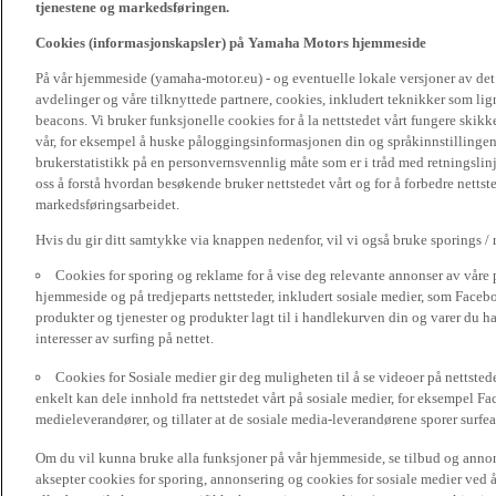
tjenestene og markedsføringen.
Cookies (informasjonskapsler) på Yamaha Motors hjemmeside
På vår hjemmeside (yamaha-motor.eu) - og eventuelle lokale versjoner av de
avdelinger og våre tilknyttede partnere, cookies, inkludert teknikker som li
beacons. Vi bruker funksjonelle cookies for å la nettstedet vårt fungere sk
vår, for eksempel å huske påloggingsinformasjonen din og språkinnstillingene
brukerstatistikk på en personvernsvennlig måte som er i tråd med retningslin
oss å forstå hvordan besøkende bruker nettstedet vårt og for å forbedre nettst
markedsføringsarbeidet.
Hvis du gir ditt samtykke via knappen nedenfor, vil vi også bruke sporings /
Cookies for sporing og reklame for å vise deg relevante annonser av våre 
hjemmeside og på tredjeparts nettsteder, inkludert sosiale medier, som Faceboo
produkter og tjenester og produkter lagt til i handlekurven din og varer du har
interesser av surfing på nettet.
Cookies for Sosiale medier gir deg muligheten til å se videoer på nettsted
enkelt kan dele innhold fra nettstedet vårt på sosiale medier, for eksempel Fa
medieleverandører, og tillater at de sosiale media-leverandørene sporer surfea
Om du vil kunna bruke alla funksjoner på vår hjemmeside, se tilbud og annons
aksepter cookies for sporing, annonsering og cookies for sosiale medier ved 