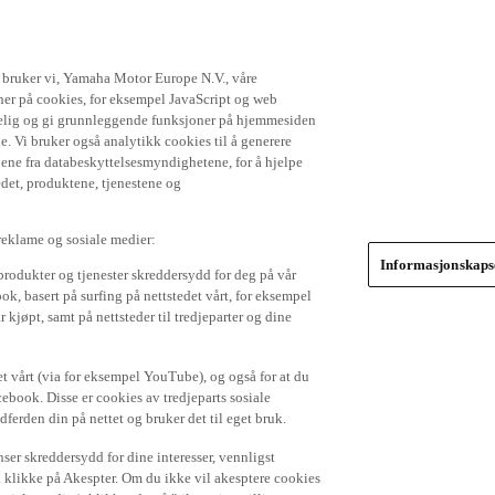
t bruker vi, Yamaha Motor Europe N.V., våre
gner på cookies, for eksempel JavaScript og web
ikkelig og gi grunnleggende funksjoner på hjemmesiden
. Vi bruker også analytikk cookies til å generere
jene fra databeskyttelsesmyndighetene, for å hjelpe
edet, produktene, tjenestene og
 reklame og sosiale medier:
Informasjonskapse
produkter og tjenester skreddersydd for deg på vår
k, basert på surfing på nettstedet vårt, for eksempel
 kjøpt, samt på nettsteder til tredjeparter og dine
et vårt (via for eksempel YouTube), og også for at du
cebook. Disse er cookies av tredjeparts sosiale
dferden din på nettet og bruker det til eget bruk.
er skreddersydd for dine interesser, vennligst
å klikke på Akespter. Om du ikke vil akesptere cookies