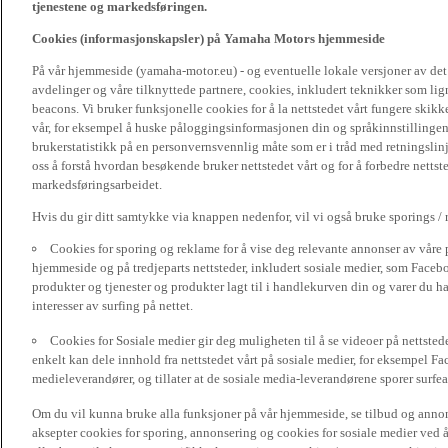
tjenestene og markedsføringen.
Cookies (informasjonskapsler) på Yamaha Motors hjemmeside
På vår hjemmeside (yamaha-motor.eu) - og eventuelle lokale versjoner av de
avdelinger og våre tilknyttede partnere, cookies, inkludert teknikker som li
beacons. Vi bruker funksjonelle cookies for å la nettstedet vårt fungere sk
vår, for eksempel å huske påloggingsinformasjonen din og språkinnstillingene
brukerstatistikk på en personvernsvennlig måte som er i tråd med retningslin
oss å forstå hvordan besøkende bruker nettstedet vårt og for å forbedre nettst
markedsføringsarbeidet.
Hvis du gir ditt samtykke via knappen nedenfor, vil vi også bruke sporings /
Cookies for sporing og reklame for å vise deg relevante annonser av våre 
hjemmeside og på tredjeparts nettsteder, inkludert sosiale medier, som Faceboo
produkter og tjenester og produkter lagt til i handlekurven din og varer du har
interesser av surfing på nettet.
Cookies for Sosiale medier gir deg muligheten til å se videoer på nettsted
enkelt kan dele innhold fra nettstedet vårt på sosiale medier, for eksempel Fa
medieleverandører, og tillater at de sosiale media-leverandørene sporer surfea
Om du vil kunna bruke alla funksjoner på vår hjemmeside, se tilbud og annons
aksepter cookies for sporing, annonsering og cookies for sosiale medier ved 