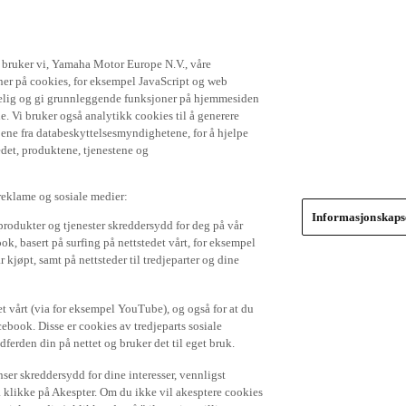
t bruker vi, Yamaha Motor Europe N.V., våre
gner på cookies, for eksempel JavaScript og web
ikkelig og gi grunnleggende funksjoner på hjemmesiden
. Vi bruker også analytikk cookies til å generere
jene fra databeskyttelsesmyndighetene, for å hjelpe
edet, produktene, tjenestene og
 reklame og sosiale medier:
Informasjonskapse
produkter og tjenester skreddersydd for deg på vår
k, basert på surfing på nettstedet vårt, for eksempel
 kjøpt, samt på nettsteder til tredjeparter og dine
et vårt (via for eksempel YouTube), og også for at du
cebook. Disse er cookies av tredjeparts sosiale
dferden din på nettet og bruker det til eget bruk.
er skreddersydd for dine interesser, vennligst
å klikke på Akespter. Om du ikke vil akesptere cookies