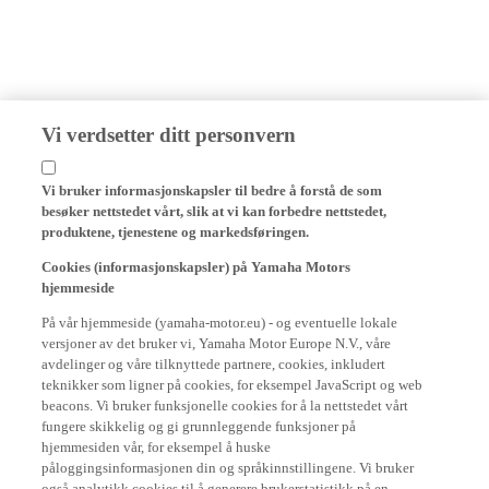
Vi verdsetter ditt personvern
Vi bruker informasjonskapsler til bedre å forstå de som
besøker nettstedet vårt, slik at vi kan forbedre nettstedet,
produktene, tjenestene og markedsføringen.
Cookies (informasjonskapsler) på Yamaha Motors
hjemmeside
På vår hjemmeside (yamaha-motor.eu) - og eventuelle lokale
versjoner av det bruker vi, Yamaha Motor Europe N.V., våre
avdelinger og våre tilknyttede partnere, cookies, inkludert
teknikker som ligner på cookies, for eksempel JavaScript og web
beacons. Vi bruker funksjonelle cookies for å la nettstedet vårt
fungere skikkelig og gi grunnleggende funksjoner på
hjemmesiden vår, for eksempel å huske
påloggingsinformasjonen din og språkinnstillingene. Vi bruker
også analytikk cookies til å generere brukerstatistikk på en