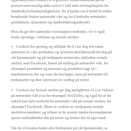
personvernsvennlig måte som er i tråd med retningslinjene fra
databeskyttelsesmyndighetene, for å hjelpe oss å forstå hvordan
besøkende bruker nettstedet vårt og for å forbedre nettstedet,
produktene, tjenestene og markedsføringsarbeidet.
Hvis du gir ditt samtykke via knappen nedenfor, vil vi også
bruke sporings / reklame og sosiale medier:
Cookies for sporing og reklame for å vise deg relevante
annonser av våre produkter og tjenester skreddersydd for deg på
vår hjemmeside og på tredjeparts nettsteder, inkludert sosiale
medier, som Facebook, basert på surfing på nettstedet vårt, for
eksempel produkter og tjenester og produkter lagt til i
handlekurven din og varer du har kjøpt, samt på nettsteder til
tredjeparter og dine interesser av surfing på nettet.
Cookies for Sosiale medier gir deg muligheten til å se videoer
på nettstedet vårt (via for eksempel YouTube), og også for at du
enkelt kan dele innhold fra nettstedet vårt på sosiale medier, for
eksempel Facebook. Disse er cookies av tredjeparts sosiale
medieleverandører, og tillater at de sosiale media-leverandørene
sporer surfeadferden din på nettet og bruker det til eget bruk.
Om du vil kunna bruke alla funksjoner på vår hjemmeside, se