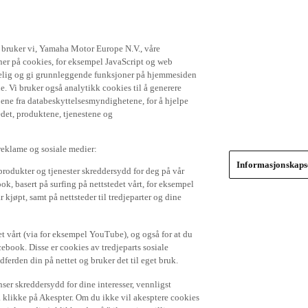
t bruker vi, Yamaha Motor Europe N.V., våre
gner på cookies, for eksempel JavaScript og web
ikkelig og gi grunnleggende funksjoner på hjemmesiden
. Vi bruker også analytikk cookies til å generere
jene fra databeskyttelsesmyndighetene, for å hjelpe
edet, produktene, tjenestene og
 reklame og sosiale medier:
Informasjonskapse
produkter og tjenester skreddersydd for deg på vår
k, basert på surfing på nettstedet vårt, for eksempel
 kjøpt, samt på nettsteder til tredjeparter og dine
et vårt (via for eksempel YouTube), og også for at du
cebook. Disse er cookies av tredjeparts sosiale
dferden din på nettet og bruker det til eget bruk.
er skreddersydd for dine interesser, vennligst
å klikke på Akespter. Om du ikke vil akesptere cookies