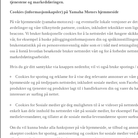
tjenestene og markedsføringen.
Cookies (informasjonskapsler) på Yamaha Motors hjemmeside
På vår hjemmeside (yamaha-motor.eu) - og eventuelle lokale versjoner av de
avdelinger og våre tilknyttede partnere, cookies, inkludert teknikker som li
beacons. Vi bruker funksjonelle cookies for å la nettstedet vårt fungere sk
vår, for eksempel å huske påloggingsinformasjonen din og språkinnstillingene
brukerstatistikk på en personvernsvennlig måte som er i tråd med retningslin
oss å forstå hvordan besøkende bruker nettstedet vårt og for å forbedre nettst
markedsføringsarbeidet.
Hvis du gir ditt samtykke via knappen nedenfor, vil vi også bruke sporings /
Cookies for sporing og reklame for å vise deg relevante annonser av våre 
hjemmeside og på tredjeparts nettsteder, inkludert sosiale medier, som Faceboo
produkter og tjenester og produkter lagt til i handlekurven din og varer du har
interesser av surfing på nettet.
Cookies for Sosiale medier gir deg muligheten til å se videoer på nettsted
enkelt kan dele innhold fra nettstedet vårt på sosiale medier, for eksempel Fa
medieleverandører, og tillater at de sosiale media-leverandørene sporer surfea
Om du vil kunna bruke alla funksjoner på vår hjemmeside, se tilbud og annons
aksepter cookies for sporing, annonsering og cookies for sosiale medier ved 