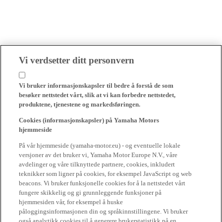
Vi verdsetter ditt personvern
Vi bruker informasjonskapsler til bedre å forstå de som
besøker nettstedet vårt, slik at vi kan forbedre nettstedet,
produktene, tjenestene og markedsføringen.
Cookies (informasjonskapsler) på Yamaha Motors
hjemmeside
På vår hjemmeside (yamaha-motor.eu) - og eventuelle lokale
versjoner av det bruker vi, Yamaha Motor Europe N.V., våre
avdelinger og våre tilknyttede partnere, cookies, inkludert
teknikker som ligner på cookies, for eksempel JavaScript og web
beacons. Vi bruker funksjonelle cookies for å la nettstedet vårt
fungere skikkelig og gi grunnleggende funksjoner på
hjemmesiden vår, for eksempel å huske
påloggingsinformasjonen din og språkinnstillingene. Vi bruker
også analytikk cookies til å generere brukerstatistikk på en