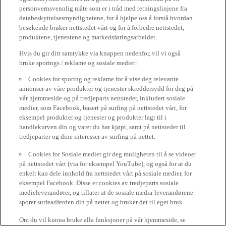
personvernsvennlig måte som er i tråd med retningslinjene fra
databeskyttelsesmyndighetene, for å hjelpe oss å forstå hvordan
besøkende bruker nettstedet vårt og for å forbedre nettstedet,
produktene, tjenestene og markedsføringsarbeidet.
Hvis du gir ditt samtykke via knappen nedenfor, vil vi også
bruke sporings / reklame og sosiale medier:
Cookies for sporing og reklame for å vise deg relevante
annonser av våre produkter og tjenester skreddersydd for deg på
vår hjemmeside og på tredjeparts nettsteder, inkludert sosiale
medier, som Facebook, basert på surfing på nettstedet vårt, for
eksempel produkter og tjenester og produkter lagt til i
handlekurven din og varer du har kjøpt, samt på nettsteder til
tredjeparter og dine interesser av surfing på nettet.
Cookies for Sosiale medier gir deg muligheten til å se videoer
på nettstedet vårt (via for eksempel YouTube), og også for at du
enkelt kan dele innhold fra nettstedet vårt på sosiale medier, for
eksempel Facebook. Disse er cookies av tredjeparts sosiale
medieleverandører, og tillater at de sosiale media-leverandørene
sporer surfeadferden din på nettet og bruker det til eget bruk.
Om du vil kunna bruke alla funksjoner på vår hjemmeside, se