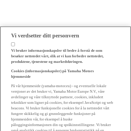
Vi verdsetter ditt personvern
Vi bruker informasjonskapsler til bedre å forstå de som
besøker nettstedet vårt, slik at vi kan forbedre nettstedet,
produktene, tjenestene og markedsføringen.
Cookies (informasjonskapsler) på Yamaha Motors
hjemmeside
På vår hjemmeside (yamaha-motor.eu) - og eventuelle lokale
versjoner av det bruker vi, Yamaha Motor Europe N.V., våre
avdelinger og våre tilknyttede partnere, cookies, inkludert
teknikker som ligner på cookies, for eksempel JavaScript og web
beacons. Vi bruker funksjonelle cookies for å la nettstedet vårt
fungere skikkelig og gi grunnleggende funksjoner på
hjemmesiden vår, for eksempel å huske
påloggingsinformasjonen din og språkinnstillingene. Vi bruker
også analytikk cookies til å generere brukerstatistikk på en