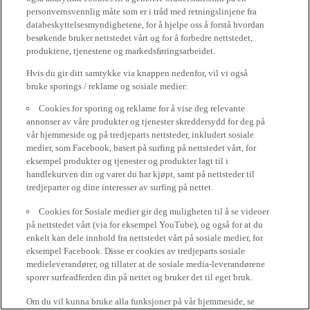
personvernsvennlig måte som er i tråd med retningslinjene fra
databeskyttelsesmyndighetene, for å hjelpe oss å forstå hvordan
besøkende bruker nettstedet vårt og for å forbedre nettstedet,
produktene, tjenestene og markedsføringsarbeidet.
Hvis du gir ditt samtykke via knappen nedenfor, vil vi også
bruke sporings / reklame og sosiale medier:
Cookies for sporing og reklame for å vise deg relevante
annonser av våre produkter og tjenester skreddersydd for deg på
vår hjemmeside og på tredjeparts nettsteder, inkludert sosiale
medier, som Facebook, basert på surfing på nettstedet vårt, for
eksempel produkter og tjenester og produkter lagt til i
handlekurven din og varer du har kjøpt, samt på nettsteder til
tredjeparter og dine interesser av surfing på nettet.
Cookies for Sosiale medier gir deg muligheten til å se videoer
på nettstedet vårt (via for eksempel YouTube), og også for at du
enkelt kan dele innhold fra nettstedet vårt på sosiale medier, for
eksempel Facebook. Disse er cookies av tredjeparts sosiale
medieleverandører, og tillater at de sosiale media-leverandørene
sporer surfeadferden din på nettet og bruker det til eget bruk.
Om du vil kunna bruke alla funksjoner på vår hjemmeside, se