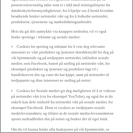
personvernsvennlig måte som er i tråd med retningslinjene fra
databeskyttelsesmyndighetene, for å hjelpe oss å forstå hvordan
besøkende bruker nettstedet vårt og for å forbedre nettstedet,
produktene, tjenestene og markedsføringsarbeidet.
Hvis du gir ditt samtykke via knappen nedenfor, vil vi også
bruke sporings / reklame og sosiale medier:
Cookies for sporing og reklame for å vise deg relevante
annonser av våre produkter og tjenester skreddersydd for deg på
vår hjemmeside og på tredjeparts nettsteder, inkludert sosiale
medier, som Facebook, basert på surfing på nettstedet vårt, for
eksempel produkter og tjenester og produkter lagt til i
handlekurven din og varer du har kjøpt, samt på nettsteder til
tredjeparter og dine interesser av surfing på nettet.
Cookies for Sosiale medier gir deg muligheten til å se videoer
på nettstedet vårt (via for eksempel YouTube), og også for at du
enkelt kan dele innhold fra nettstedet vårt på sosiale medier, for
eksempel Facebook. Disse er cookies av tredjeparts sosiale
medieleverandører, og tillater at de sosiale media-leverandørene
sporer surfeadferden din på nettet og bruker det til eget bruk.
Om du vil kunna bruke alla funksjoner på vår hjemmeside, se