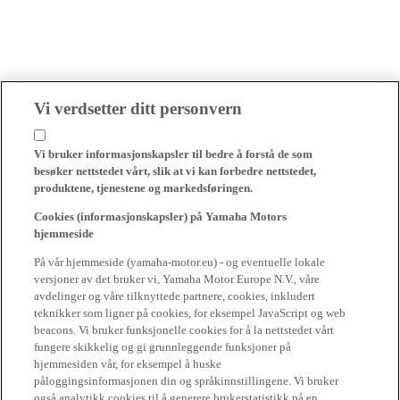
Vi verdsetter ditt personvern
Vi bruker informasjonskapsler til bedre å forstå de som
besøker nettstedet vårt, slik at vi kan forbedre nettstedet,
produktene, tjenestene og markedsføringen.
Cookies (informasjonskapsler) på Yamaha Motors
hjemmeside
På vår hjemmeside (yamaha-motor.eu) - og eventuelle lokale
versjoner av det bruker vi, Yamaha Motor Europe N.V., våre
avdelinger og våre tilknyttede partnere, cookies, inkludert
teknikker som ligner på cookies, for eksempel JavaScript og web
beacons. Vi bruker funksjonelle cookies for å la nettstedet vårt
fungere skikkelig og gi grunnleggende funksjoner på
hjemmesiden vår, for eksempel å huske
påloggingsinformasjonen din og språkinnstillingene. Vi bruker
også analytikk cookies til å generere brukerstatistikk på en