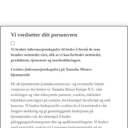
Vi verdsetter ditt personvern
Vi bruker informasjonskapsler til bedre å forstå de som
besøker nettstedet vårt, slik at vi kan forbedre nettstedet,
produktene, tjenestene og markedsføringen.
Cookies (informasjonskapsler) på Yamaha Motors
hjemmeside
På vår hjemmeside (yamaha-motor.eu) - og eventuelle lokale
versjoner av det bruker vi, Yamaha Motor Europe N.V., våre
avdelinger og våre tilknyttede partnere, cookies, inkludert
teknikker som ligner på cookies, for eksempel JavaScript og web
beacons. Vi bruker funksjonelle cookies for å la nettstedet vårt
fungere skikkelig og gi grunnleggende funksjoner på
hjemmesiden vår, for eksempel å huske
påloggingsinformasjonen din og språkinnstillingene. Vi bruker
også analytikk cookies til å generere brukerstatistikk på en