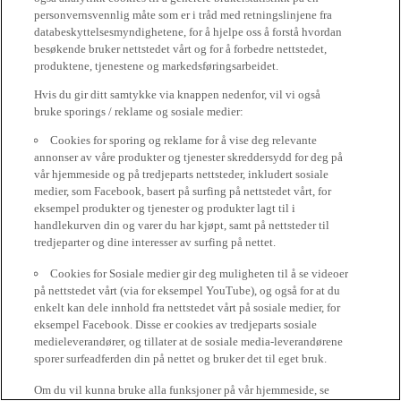
personvernsvennlig måte som er i tråd med retningslinjene fra
databeskyttelsesmyndighetene, for å hjelpe oss å forstå hvordan
besøkende bruker nettstedet vårt og for å forbedre nettstedet,
produktene, tjenestene og markedsføringsarbeidet.
Hvis du gir ditt samtykke via knappen nedenfor, vil vi også
bruke sporings / reklame og sosiale medier:
Cookies for sporing og reklame for å vise deg relevante
annonser av våre produkter og tjenester skreddersydd for deg på
vår hjemmeside og på tredjeparts nettsteder, inkludert sosiale
medier, som Facebook, basert på surfing på nettstedet vårt, for
eksempel produkter og tjenester og produkter lagt til i
handlekurven din og varer du har kjøpt, samt på nettsteder til
tredjeparter og dine interesser av surfing på nettet.
Cookies for Sosiale medier gir deg muligheten til å se videoer
på nettstedet vårt (via for eksempel YouTube), og også for at du
enkelt kan dele innhold fra nettstedet vårt på sosiale medier, for
eksempel Facebook. Disse er cookies av tredjeparts sosiale
medieleverandører, og tillater at de sosiale media-leverandørene
sporer surfeadferden din på nettet og bruker det til eget bruk.
Om du vil kunna bruke alla funksjoner på vår hjemmeside, se