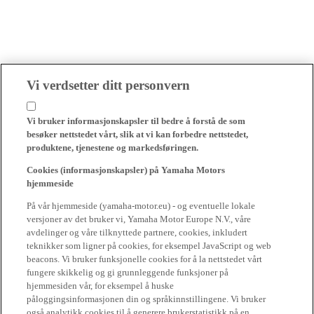
Vi verdsetter ditt personvern
Vi bruker informasjonskapsler til bedre å forstå de som
besøker nettstedet vårt, slik at vi kan forbedre nettstedet,
produktene, tjenestene og markedsføringen.
Cookies (informasjonskapsler) på Yamaha Motors
hjemmeside
På vår hjemmeside (yamaha-motor.eu) - og eventuelle lokale
versjoner av det bruker vi, Yamaha Motor Europe N.V., våre
avdelinger og våre tilknyttede partnere, cookies, inkludert
teknikker som ligner på cookies, for eksempel JavaScript og web
beacons. Vi bruker funksjonelle cookies for å la nettstedet vårt
fungere skikkelig og gi grunnleggende funksjoner på
hjemmesiden vår, for eksempel å huske
påloggingsinformasjonen din og språkinnstillingene. Vi bruker
også analytikk cookies til å generere brukerstatistikk på en