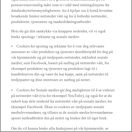
personvernsvennlig måte som er i tråd med retningslinjene fra
databeskyttelsesmyndighetene, for å hjelpe oss å forstå hvordan
besøkende bruker nettstedet vårt og for å forbedre nettstedet,
produktene, tjenestene og markedsføringsarbeidet.
Hvis du gir ditt samtykke via knappen nedenfor, vil vi også
bruke sporings / reklame og sosiale medier:
Cookies for sporing og reklame for å vise deg relevante
annonser av våre produkter og tjenester skreddersydd for deg på
vår hjemmeside og på tredjeparts nettsteder, inkludert sosiale
medier, som Facebook, basert på surfing på nettstedet vårt, for
eksempel produkter og tjenester og produkter lagt til i
handlekurven din og varer du har kjøpt, samt på nettsteder til
tredjeparter og dine interesser av surfing på nettet.
Cookies for Sosiale medier gir deg muligheten til å se videoer
på nettstedet vårt (via for eksempel YouTube), og også for at du
enkelt kan dele innhold fra nettstedet vårt på sosiale medier, for
eksempel Facebook. Disse er cookies av tredjeparts sosiale
medieleverandører, og tillater at de sosiale media-leverandørene
sporer surfeadferden din på nettet og bruker det til eget bruk.
Om du vil kunna bruke alla funksjoner på vår hjemmeside, se