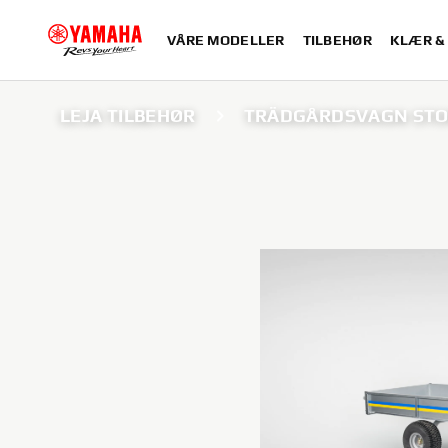
VÅRE MODELLER
TILBEHØR
KLÆR &
LEJA TILBEHØR
TRÄDGÅRDSVAGN ST