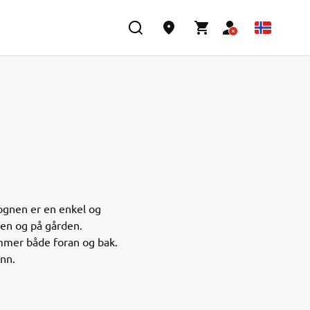
gnen er en enkel og
gen og på gården.
mmer både foran og bak.
nn.