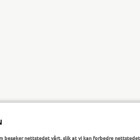
Artnr
Inkl. moms
YFM10072
13 895 kr
N
m besøker nettstedet vårt, slik at vi kan forbedre nettstedet