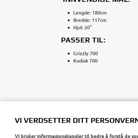
Lengde: 180cm
Bredde: 117cm
Hjul: 20"
PASSER TIL:
Grizzly 700
Kodiak 700
Benämning
Trädgårdsvagn
VI VERDSETTER DITT PERSONVER
Vi bruker informasjonskapsler til bedre å forstå de so