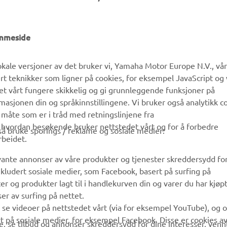
emmeside
UTFORSK YAMAHA
FAQ & SUPPORT
kale versjoner av det bruker vi, Yamaha Motor Europe N.V., vå
ert teknikker som ligner på cookies, for eksempel JavaScript og
MyYamaha
Kundeservice
det vårt fungere skikkelig og gi grunnleggende funksjoner på
sjonen din og språkinnstillingene. Vi bruker også analytikk c
Yamaha Music
Reservedelskatalog
 måte som er i tråd med retningslinjene fra
Yamaha Racing
Finn en Yamaha-forhandler
å hvordan besøkende bruker nettstedet vårt og for å forbedre
gså bruke sporings / reklame og sosiale medier:
rbeidet.
Yamaha Motor Global
Håndtering av brukte
batterier
evante annonser av våre produkter og tjenester skreddersydd fo
Mobilapper
kludert sosiale medier, som Facebook, basert på surfing på
r og produkter lagt til i handlekurven din og varer du har kjøpt
er av surfing på nettet.
å se videoer på nettstedet vårt (via for eksempel YouTube), og 
rt på sosiale medier, for eksempel Facebook. Disse er cookies a
, se tilbud og annonser skreddersydd for dine interesser, vennl