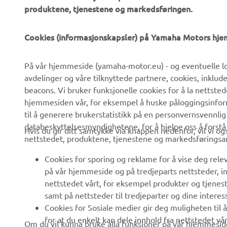
produktene, tjenestene og markedsføringen.
Cookies (informasjonskapsler) på Yamaha Motors hj
VIRKSOMHET
B2B
På vår hjemmeside (yamaha-motor.eu) - og eventuelle lo
avdelinger og våre tilknyttede partnere, cookies, inklud
Om oss
eBike-system
beacons. Vi bruker funksjonelle cookies for å la nettste
hjemmesiden vår, for eksempel å huske påloggingsinforma
Nyheter
Myndigheter
til å generere brukerstatistikk på en personvernsvennlig
Arrangementer
Golfbaner
databeskyttelsesmyndighetene, for å hjelpe oss å forst
Hvis du gir ditt samtykke via knappen nedenfor, vil vi o
nettstedet, produktene, tjenestene og markedsføringsa
Yamaha Press
Redningstjeneste
Cookies for sporing og reklame for å vise deg rel
Brosjyrer
Kjøreskoler
på vår hjemmeside og på tredjeparts nettsteder, in
Jobber hos Yamaha
Robotics
nettstedet vårt, for eksempel produkter og tjeneste
samt på nettsteder til tredjeparter og dine interess
Bli en forhandler
Partnerskap
Cookies for Sosiale medier gir deg muligheten til 
Retningslinjer For
Teknisk informasjon for
for at du enkelt kan dele innhold fra nettstedet vå
Om du vil kunna bruke alla funksjoner på vår hjemmeside