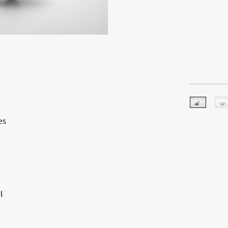
es
e
l