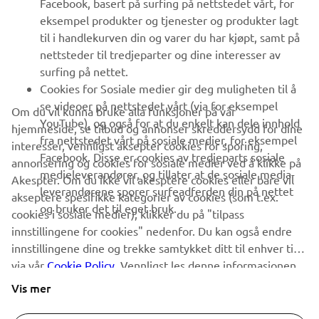
Facebook, basert på surfing på nettstedet vårt, for
FAQ & SUPPORT
eksempel produkter og tjenester og produkter lagt
til i handlekurven din og varer du har kjøpt, samt på
nettsteder til tredjeparter og dine interesser av
NYHETSBREV
surfing på nettet.
Vær den første til å lære om de siste tilbudene, spesielle
Cookies for Sosiale medier gir deg muligheten til å
arrangementer, nye utgivelser og mye mer
se videoer på nettstedet vårt (via for eksempel
Om du vil kunna bruke alla funksjoner på vår
YouTube), og også for at du enkelt kan dele innhold
hjemmeside, se tilbud og annonser skreddersydd for dine
fra nettstedet vårt på sosiale medier, for eksempel
interesser, vennligst aksepter cookies for sporing,
Facebook. Disse er cookies av tredjeparts sosiale
annonsering og cookies for sosiale medier ved å klikke på
ABONNER
medieleverandører, og tillater at de sosiale media-
Akespter. Om du ikke vil akesptere cookies eller bare vil
leverandørene sporer surfeadferden din på nettet
akseptere spesifikke kategorier av cookies (som t.ex.
og bruker det til eget bruk.
Les vår personvernerklæring for å lære hvordan vi behandler dine
cookies i sosiale medier), klikker du på "tilpass
personopplysninger:
Retningslinjer for Personvern
innstillingene for cookies" nedenfor. Du kan også endre
innstillingene dine og trekke samtykket ditt til enhver tid
via vår
Norway (Norwegian)
Cookie Policy
. Vennligst les denne informasjonen
for å lære mer om cookies vi bruker og hvordan vi
Vis mer
bruker dem.