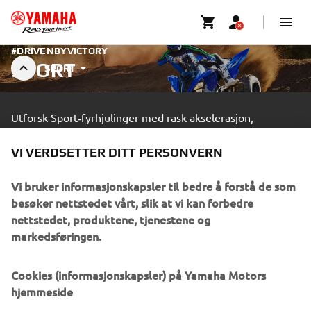
#DRIVENBYVICTORY
SPORT
SPORT
Utforsk Sport‑fyrhjulinger med rask akselerasjon,
responsiv håndtering og moderne teknologi – for en
intens og dynamisk kjøreopplevelse.
VI VERDSETTER DITT PERSONVERN
Vi bruker informasjonskapsler til bedre å forstå de som
OPPDAG MER
besøker nettstedet vårt, slik at vi kan forbedre
nettstedet, produktene, tjenestene og
En yrkessjåfør som utfører avansert kjøring innenfor et
markedsføringen.
inngjerdet område.
Cookies (informasjonskapsler) på Yamaha Motors
hjemmeside
FINN EN FORHANDLER