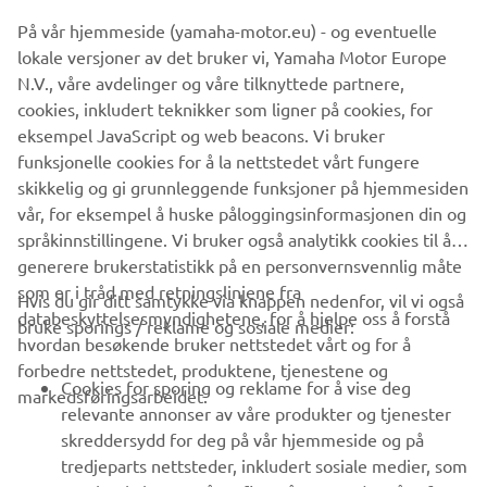
På vår hjemmeside (yamaha-motor.eu) - og eventuelle
lokale versjoner av det bruker vi, Yamaha Motor Europe
N.V., våre avdelinger og våre tilknyttede partnere,
cookies, inkludert teknikker som ligner på cookies, for
eksempel JavaScript og web beacons. Vi bruker
funksjonelle cookies for å la nettstedet vårt fungere
skikkelig og gi grunnleggende funksjoner på hjemmesiden
vår, for eksempel å huske påloggingsinformasjonen din og
språkinnstillingene. Vi bruker også analytikk cookies til å
generere brukerstatistikk på en personvernsvennlig måte
som er i tråd med retningslinjene fra
Hvis du gir ditt samtykke via knappen nedenfor, vil vi også
VIRKSOMHET
databeskyttelsesmyndighetene, for å hjelpe oss å forstå
bruke sporings / reklame og sosiale medier:
hvordan besøkende bruker nettstedet vårt og for å
forbedre nettstedet, produktene, tjenestene og
B2B
Cookies for sporing og reklame for å vise deg
markedsføringsarbeidet.
relevante annonser av våre produkter og tjenester
UTFORSK YAMAHA
skreddersydd for deg på vår hjemmeside og på
tredjeparts nettsteder, inkludert sosiale medier, som