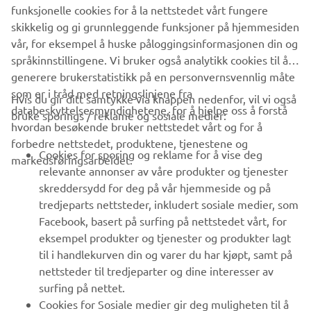
the MT-09AP Tracer.
funksjonelle cookies for å la nettstedet vårt fungere
skikkelig og gi grunnleggende funksjoner på hjemmesiden
vår, for eksempel å huske påloggingsinformasjonen din og
språkinnstillingene. Vi bruker også analytikk cookies til å
generere brukerstatistikk på en personvernsvennlig måte
som er i tråd med retningslinjene fra
Hvis du gir ditt samtykke via knappen nedenfor, vil vi også
VIRKSOMHET
databeskyttelsesmyndighetene, for å hjelpe oss å forstå
bruke sporings / reklame og sosiale medier:
hvordan besøkende bruker nettstedet vårt og for å
forbedre nettstedet, produktene, tjenestene og
B2B
Cookies for sporing og reklame for å vise deg
markedsføringsarbeidet.
relevante annonser av våre produkter og tjenester
UTFORSK YAMAHA
skreddersydd for deg på vår hjemmeside og på
tredjeparts nettsteder, inkludert sosiale medier, som
Facebook, basert på surfing på nettstedet vårt, for
FAQ & SUPPORT
eksempel produkter og tjenester og produkter lagt
til i handlekurven din og varer du har kjøpt, samt på
nettsteder til tredjeparter og dine interesser av
NYHETSBREV
surfing på nettet.
Vær den første til å lære om de siste tilbudene, spesielle
Cookies for Sosiale medier gir deg muligheten til å