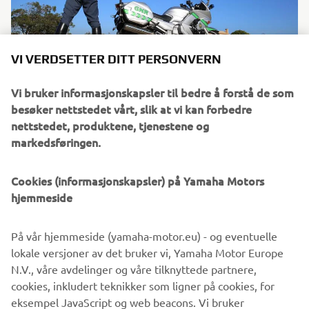
VI VERDSETTER DITT PERSONVERN
Vi bruker informasjonskapsler til bedre å forstå de som
Yamaha Motor have been developing Police specification
besøker nettstedet vårt, slik at vi kan forbedre
motorcycles for the Japanese and overseas markets since
nettstedet, produktene, tjenestene og
the FZ750P, released in 1987. Yamaha products are
markedsføringen.
recognized worldwide as the best in their category. To
ensure their reliability and performance, Yamaha submit
Cookies (informasjonskapsler) på Yamaha Motors
their Police motorcycles to an extensive series of tests
hjemmeside
throughout their development phase; for this Yamaha
apply different specific procedures, for the engine, chassis
and electrical components, to confirm the longevity Police
På vår hjemmeside (yamaha-motor.eu) - og eventuelle
forces expect. Whether considering Scooters for inner city
lokale versjoner av det bruker vi, Yamaha Motor Europe
operations or more powerful machines to cover longer
N.V., våre avdelinger og våre tilknyttede partnere,
distances, currently, Yamaha market a line-up of police
cookies, inkludert teknikker som ligner på cookies, for
specification 2-wheelers, including the FJR1300AP and
eksempel JavaScript og web beacons. Vi bruker