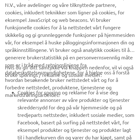
N.V., våre avdelinger og våre tilknyttede partnere,
cookies, inkludert teknikker som ligner på cookies, for
eksempel JavaScript og web beacons. Vi bruker
funksjonelle cookies for å la nettstedet vårt fungere
1
/
9
skikkelig og gi grunnleggende funksjoner på hjemmesiden
vår, for eksempel å huske påloggingsinformasjonen din og
språkinnstillingene. Vi bruker også analytikk cookies til å
generere brukerstatistikk på en personvernsvennlig måte
som er i tråd med retningslinjene fra
Hvis du gir ditt samtykke via knappen nedenfor, vil vi også
VIRKSOMHET
databeskyttelsesmyndighetene, for å hjelpe oss å forstå
bruke sporings / reklame og sosiale medier:
hvordan besøkende bruker nettstedet vårt og for å
B2B
forbedre nettstedet, produktene, tjenestene og
Cookies for sporing og reklame for å vise deg
markedsføringsarbeidet.
relevante annonser av våre produkter og tjenester
UTFORSK YAMAHA
skreddersydd for deg på vår hjemmeside og på
tredjeparts nettsteder, inkludert sosiale medier, som
FAQ & SUPPORT
Facebook, basert på surfing på nettstedet vårt, for
eksempel produkter og tjenester og produkter lagt
til i handlekurven din og varer du har kjøpt, samt på