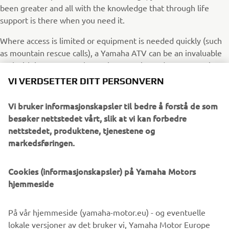
been greater and all with the knowledge that through life
support is there when you need it.
Where access is limited or equipment is needed quickly (such
as mountain rescue calls), a Yamaha ATV can be an invaluable
tool with its 120 Kg rack carrying capacity and 500 Kg towing
VI VERDSETTER DITT PERSONVERN
ability proving its worth, and with a 4 psi “footprint”, an ATV
causes minimal marking to the land being operated on.
Vi bruker informasjonskapsler til bedre å forstå de som
The Yamaha Side-by-Side offers a great combination of a true
besøker nettstedet vårt, slik at vi kan forbedre
two person off-road transportation capability, combined with
nettstedet, produktene, tjenestene og
superior storage and towing capabilities. Already identified as
markedsføringen.
an ideal mountain rescue / fire tender, the Viking offers
versatility for Professional User applications.
Cookies (informasjonskapsler) på Yamaha Motors
hjemmeside
A full range of Yamaha All Terrain Vehicles gives options for all
budgets and requirements. Already well established in many
fields, and with a number of proven Professional User
På vår hjemmeside (yamaha-motor.eu) - og eventuelle
development trialed, you can be assured that Yamaha can
lokale versjoner av det bruker vi, Yamaha Motor Europe
provide machines to suit your needs.