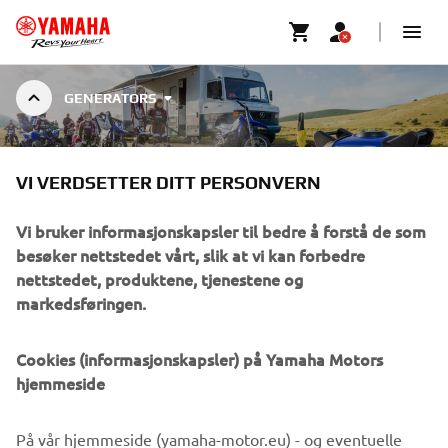
GENERATORS
INVERTER
VI VERDSETTER DITT PERSONVERN
Vi bruker informasjonskapsler til bedre å forstå de som
besøker nettstedet vårt, slik at vi kan forbedre
nettstedet, produktene, tjenestene og
INVERTER GENERATORS
markedsføringen.
Yamaha’s inverter system produces higher-quality, cleaner
electricity, and sound absorbing materials keep the
Cookies (informasjonskapsler) på Yamaha Motors
volume down. Combined with the easy to use single-sided
hjemmeside
control panel, Yamaha Inverter Generators make for a
quiet and convenient power source. Four model with
På vår hjemmeside (yamaha-motor.eu) - og eventuelle