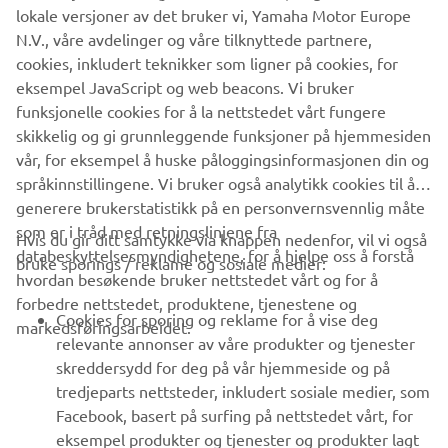
power outputs ranging from 1 KVA to 3 KVA, these
lokale versjoner av det bruker vi, Yamaha Motor Europe
generators can be linked in series to produce greater
N.V., våre avdelinger og våre tilknyttede partnere,
power outputs whilst maintaining portability.
cookies, inkludert teknikker som ligner på cookies, for
eksempel JavaScript og web beacons. Vi bruker
EXPLORE THE INVERTER RANGE
funksjonelle cookies for å la nettstedet vårt fungere
skikkelig og gi grunnleggende funksjoner på hjemmesiden
vår, for eksempel å huske påloggingsinformasjonen din og
språkinnstillingene. Vi bruker også analytikk cookies til å
generere brukerstatistikk på en personvernsvennlig måte
som er i tråd med retningslinjene fra
Hvis du gir ditt samtykke via knappen nedenfor, vil vi også
VIRKSOMHET
databeskyttelsesmyndighetene, for å hjelpe oss å forstå
bruke sporings / reklame og sosiale medier:
hvordan besøkende bruker nettstedet vårt og for å
forbedre nettstedet, produktene, tjenestene og
B2B
Cookies for sporing og reklame for å vise deg
markedsføringsarbeidet.
relevante annonser av våre produkter og tjenester
UTFORSK YAMAHA
skreddersydd for deg på vår hjemmeside og på
tredjeparts nettsteder, inkludert sosiale medier, som
Facebook, basert på surfing på nettstedet vårt, for
FAQ & SUPPORT
eksempel produkter og tjenester og produkter lagt