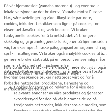
tsunamis, lightning strikes, wind and flood damage,
På vår hjemmeside (yamaha-motor.eu) - og eventuelle
etc;
lokale versjoner av det bruker vi, Yamaha Motor Europe
Breakdown due to causes other than the above that
N.V., våre avdelinger og våre tilknyttede partnere,
are not the fault or responsibility of YAMAHA;
cookies, inkludert teknikker som ligner på cookies, for
eksempel JavaScript og web beacons. Vi bruker
READ MORE
funksjonelle cookies for å la nettstedet vårt fungere
skikkelig og gi grunnleggende funksjoner på hjemmesiden
vår, for eksempel å huske påloggingsinformasjonen din og
språkinnstillingene. Vi bruker også analytikk cookies til å
generere brukerstatistikk på en personvernsvennlig måte
som er i tråd med retningslinjene fra
Hvis du gir ditt samtykke via knappen nedenfor, vil vi også
VIRKSOMHET
databeskyttelsesmyndighetene, for å hjelpe oss å forstå
bruke sporings / reklame og sosiale medier:
hvordan besøkende bruker nettstedet vårt og for å
forbedre nettstedet, produktene, tjenestene og
B2B
Cookies for sporing og reklame for å vise deg
markedsføringsarbeidet.
relevante annonser av våre produkter og tjenester
UTFORSK YAMAHA
skreddersydd for deg på vår hjemmeside og på
tredjeparts nettsteder, inkludert sosiale medier, som
Facebook, basert på surfing på nettstedet vårt, for