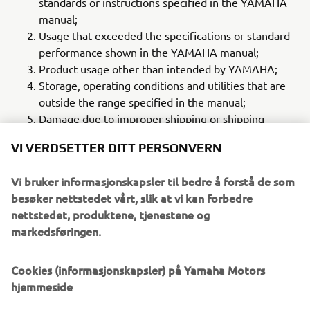
standards or instructions specified in the YAMAHA
manual;
Usage that exceeded the specifications or standard
performance shown in the YAMAHA manual;
Product usage other than intended by YAMAHA;
Storage, operating conditions and utilities that are
outside the range specified in the manual;
Damage due to improper shipping or shipping
methods;
VI VERDSETTER DITT PERSONVERN
Accident or collision damage;
Installation of other than genuine YAMAHA parts
Vi bruker informasjonskapsler til bedre å forstå de som
and/or accessories;
besøker nettstedet vårt, slik at vi kan forbedre
Modification to original parts or modifications not
nettstedet, produktene, tjenestene og
conforming to standard specifications designated by
markedsføringen.
YAMAHA, including customizing performed by
YAMAHA in compliance with distributor or customer
requests;
Cookies (informasjonskapsler) på Yamaha Motors
Pollution, salt damage, condensation;
hjemmeside
Fires or natural disasters such as earthquakes,