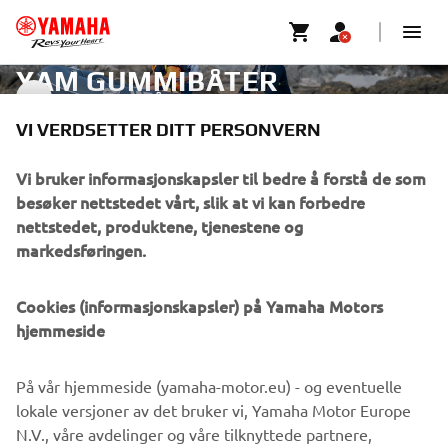
YAM GUMMIBÅTER
YAM GUMMIBÅTER
VI VERDSETTER DITT PERSONVERN
VIRKSOMHET
Vi bruker informasjonskapsler til bedre å forstå de som
besøker nettstedet vårt, slik at vi kan forbedre
nettstedet, produktene, tjenestene og
B2B
markedsføringen.
UTFORSK YAMAHA
Cookies (informasjonskapsler) på Yamaha Motors
hjemmeside
FAQ & SUPPORT
På vår hjemmeside (yamaha-motor.eu) - og eventuelle
lokale versjoner av det bruker vi, Yamaha Motor Europe
NYHETSBREV
N.V., våre avdelinger og våre tilknyttede partnere,