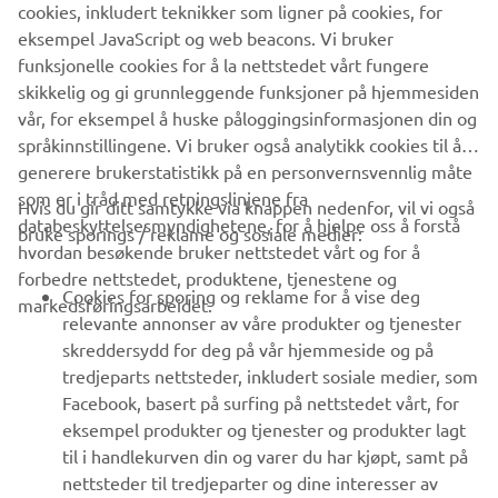
Vær den første til å lære om de siste tilbudene, spesielle
cookies, inkludert teknikker som ligner på cookies, for
arrangementer, nye utgivelser og mye mer
eksempel JavaScript og web beacons. Vi bruker
funksjonelle cookies for å la nettstedet vårt fungere
skikkelig og gi grunnleggende funksjoner på hjemmesiden
vår, for eksempel å huske påloggingsinformasjonen din og
ABONNER
språkinnstillingene. Vi bruker også analytikk cookies til å
generere brukerstatistikk på en personvernsvennlig måte
som er i tråd med retningslinjene fra
Les vår personvernerklæring for å lære hvordan vi behandler dine
Hvis du gir ditt samtykke via knappen nedenfor, vil vi også
databeskyttelsesmyndighetene, for å hjelpe oss å forstå
personopplysninger:
Retningslinjer for Personvern
bruke sporings / reklame og sosiale medier:
hvordan besøkende bruker nettstedet vårt og for å
forbedre nettstedet, produktene, tjenestene og
Norway (Norwegian)
Cookies for sporing og reklame for å vise deg
markedsføringsarbeidet.
relevante annonser av våre produkter og tjenester
skreddersydd for deg på vår hjemmeside og på
tredjeparts nettsteder, inkludert sosiale medier, som
Facebook, basert på surfing på nettstedet vårt, for
© Copyright - 2026 Yamaha Motor Europe N.V. - Alle rettigheter
eksempel produkter og tjenester og produkter lagt
forbeholdt
til i handlekurven din og varer du har kjøpt, samt på
nettsteder til tredjeparter og dine interesser av