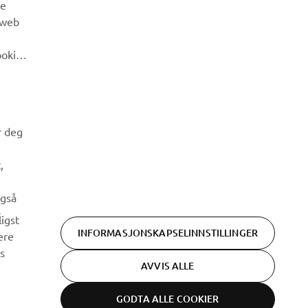
re
 web
ookies
r deg
,
også
v
igst
INFORMASJONSKAPSELINNSTILLINGER
ere
ss
AVVIS ALLE
GODTA ALLE COOKIER