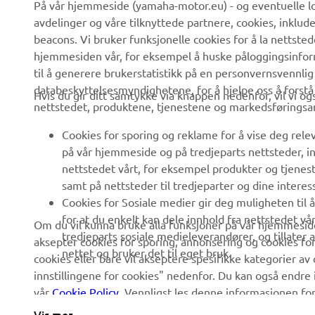
På vår hjemmeside (yamaha-motor.eu) - og eventuelle lo
avdelinger og våre tilknyttede partnere, cookies, inklud
beacons. Vi bruker funksjonelle cookies for å la nettste
hjemmesiden vår, for eksempel å huske påloggingsinforma
til å generere brukerstatistikk på en personvernsvennlig
databeskyttelsesmyndighetene, for å hjelpe oss å forst
Hvis du gir ditt samtykke via knappen nedenfor, vil vi o
nettstedet, produktene, tjenestene og markedsføringsa
Cookies for sporing og reklame for å vise deg rel
på vår hjemmeside og på tredjeparts nettsteder, in
nettstedet vårt, for eksempel produkter og tjeneste
samt på nettsteder til tredjeparter og dine interess
Cookies for Sosiale medier gir deg muligheten til 
for at du enkelt kan dele innhold fra nettstedet vå
Om du vil kunna bruke alla funksjoner på vår hjemmeside
tredjeparts sosiale medieleverandører, og tillater
aksepter cookies for sporing, annonsering og cookies for
nettet og bruker det til eget bruk.
cookies eller bare vil akseptere spesifikke kategorier av 
innstillingene for cookies" nedenfor. Du kan også endre i
vår
Cookie Policy
. Vennligst les denne informasjonen fo
Vis mer