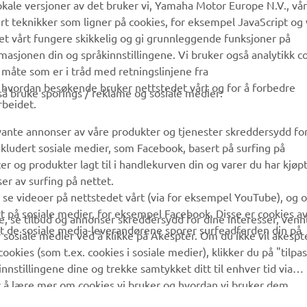
kale versjoner av det bruker vi, Yamaha Motor Europe N.V., vå
ert teknikker som ligner på cookies, for eksempel JavaScript og
det vårt fungere skikkelig og gi grunnleggende funksjoner på
sjonen din og språkinnstillingene. Vi bruker også analytikk c
 måte som er i tråd med retningslinjene fra
å hvordan besøkende bruker nettstedet vårt og for å forbedre
gså bruke sporings / reklame og sosiale medier:
rbeidet.
evante annonser av våre produkter og tjenester skreddersydd fo
kludert sosiale medier, som Facebook, basert på surfing på
r og produkter lagt til i handlekurven din og varer du har kjøpt
er av surfing på nettet.
å se videoer på nettstedet vårt (via for eksempel YouTube), og 
rt på sosiale medier, for eksempel Facebook. Disse er cookies a
, se tilbud og annonser skreddersydd for dine interesser, vennl
 at de sosiale media-leverandørene sporer surfeadferden din på
 sosiale medier ved å klikke på Akespter. Om du ikke vil akespt
cookies (som t.ex. cookies i sosiale medier), klikker du på "tilpa
nnstillingene dine og trekke samtykket ditt til enhver tid via
r å lære mer om cookies vi bruker og hvordan vi bruker dem.