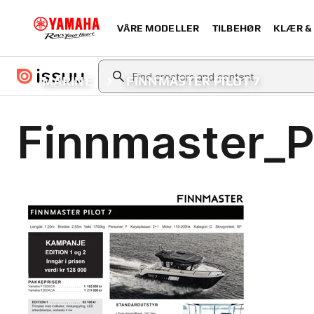
VÅRE MODELLER
TILBEHØR
KLÆR &
MARINE
FINNMASTER PILOT 7