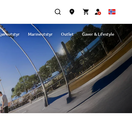
jøreutstyr
Marineutstyr
Outlet
Gaver & Lifestyle