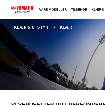
VÅRE MODELLER
TILBEHØR
KLÆR &
KLÆR & UTSTYR
KLÆR
KLÆR
VI VERDSETTER DITT PERSONVER