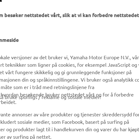
m besøker nettstedet vårt, slik at vi kan forbedre nettstedet
UTFORSK YAMAHA
FAQ & SUPPORT
emmeside
MyYamaha
Kundeservice
kale versjoner av det bruker vi, Yamaha Motor Europe N.V., vå
Yamaha Music
Reservedelskatalog
ert teknikker som ligner på cookies, for eksempel JavaScript og
Yamaha Racing
Finn en Yamaha-forhandler
det vårt fungere skikkelig og gi grunnleggende funksjoner på
sjonen din og språkinnstillingene. Vi bruker også analytikk c
Yamaha Motor Global
Håndtering av brukte
 måte som er i tråd med retningslinjene fra
batterier
Mobilapper
å hvordan besøkende bruker nettstedet vårt og for å forbedre
gså bruke sporings / reklame og sosiale medier:
rbeidet.
evante annonser av våre produkter og tjenester skreddersydd fo
kludert sosiale medier, som Facebook, basert på surfing på
r og produkter lagt til i handlekurven din og varer du har kjøpt
er av surfing på nettet.