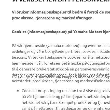
Vi bruker informasjonskapsler til bedre å forstå de so
produktene, tjenestene og markedsføringen.
VIRKSOMHET
B2B
Cookies (informasjonskapsler) på Yamaha Motors hj
Om oss
eBike-system
På vår hjemmeside (yamaha-motor.eu) - og eventuelle lo
Nyheter
Myndigheter
avdelinger og våre tilknyttede partnere, cookies, inklud
Arrangementer
Golfbaner
beacons. Vi bruker funksjonelle cookies for å la nettste
hjemmesiden vår, for eksempel å huske påloggingsinforma
Yamaha Press
Redningstjeneste
til å generere brukerstatistikk på en personvernsvennlig
Brosjyrer
Kjøreskoler
databeskyttelsesmyndighetene, for å hjelpe oss å forst
Hvis du gir ditt samtykke via knappen nedenfor, vil vi o
nettstedet, produktene, tjenestene og markedsføringsa
Jobber hos Yamaha
Robotics
Bli en forhandler
Partnerskap
Cookies for sporing og reklame for å vise deg rel
på vår hjemmeside og på tredjeparts nettsteder, in
Retningslinjer For
Teknisk informasjon for
nettstedet vårt, for eksempel produkter og tjeneste
Menneskerettigheter
frittstående forhandlere
samt på nettsteder til tredjeparter og dine interess