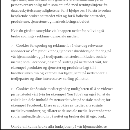
personvernsvennlig måte som er i tråd med retningslinjene fra
databeskyttelsesmyndighetene, for å hjelpe oss å forstå hvordan
besøkende bruker nettstedet vårt og for å forbedre nettstedet,
produktene, tjenestene og markedsføringsarbeidet.
Hvis du gir ditt samtykke via knappen nedenfor, vil vi også
bruke sporings / reklame og sosiale medier:
Cookies for sporing og reklame for å vise deg relevante
annonser av våre produkter og tjenester skreddersydd for deg på
vår hjemmeside og på tredjeparts nettsteder, inkludert sosiale
medier, som Facebook, basert på surfing på nettstedet vårt, for
eksempel produkter og tjenester og produkter lagt til i
handlekurven din og varer du har kjøpt, samt på nettsteder til
tredjeparter og dine interesser av surfing på nettet.
Cookies for Sosiale medier gir deg muligheten til å se videoer
på nettstedet vårt (via for eksempel YouTube), og også for at du
enkelt kan dele innhold fra nettstedet vårt på sosiale medier, for
eksempel Facebook. Disse er cookies av tredjeparts sosiale
medieleverandører, og tillater at de sosiale media-leverandørene
sporer surfeadferden din på nettet og bruker det til eget bruk.
Om du vil kunna bruke alla funksjoner på vår hjemmeside, se