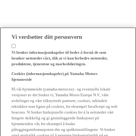
Vi verdsetter ditt personvern
Vi bruker informasjonskapsler til bedre å forstå de som
besøker nettstedet vårt, slik at vi kan forbedre nettstedet,
produktene, tjenestene og markedsføringen.
Cookies (informasjonskapsler) på Yamaha Motors
hjemmeside
På vår hjemmeside (yamaha-motor.eu) - og eventuelle lokale
versjoner av det bruker vi, Yamaha Motor Europe N.V., våre
avdelinger og våre tilknyttede partnere, cookies, inkludert
teknikker som ligner på cookies, for eksempel JavaScript og web
beacons. Vi bruker funksjonelle cookies for å la nettstedet vårt
fungere skikkelig og gi grunnleggende funksjoner på
hjemmesiden vår, for eksempel å huske
påloggingsinformasjonen din og språkinnstillingene. Vi bruker
også analytikk cookies til å generere brukerstatistikk på en