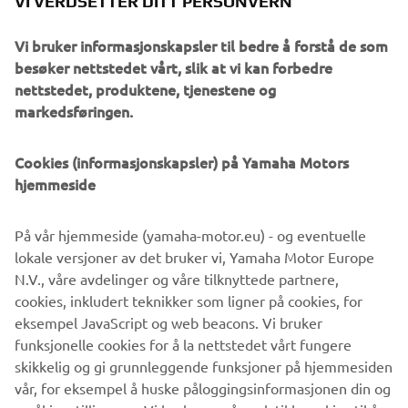
VI VERDSETTER DITT PERSONVERN
Vi bruker informasjonskapsler til bedre å forstå de som
besøker nettstedet vårt, slik at vi kan forbedre
nettstedet, produktene, tjenestene og
markedsføringen.
Denne multifunksjonelle sportsbagen kan brukes som en
normal sportsbag eller bæres som ryggsekk.
Cookies (informasjonskapsler) på Yamaha Motors
hjemmeside
KJØP HER
På vår hjemmeside (yamaha-motor.eu) - og eventuelle
lokale versjoner av det bruker vi, Yamaha Motor Europe
N.V., våre avdelinger og våre tilknyttede partnere,
*Koden er gyldig fra 1/11 til og med 12/11 og kan brukes
cookies, inkludert teknikker som ligner på cookies, for
en gang per kunde. Koden gjelder ikke for salgsvarer og
eksempel JavaScript og web beacons. Vi bruker
originaltilbehør.
funksjonelle cookies for å la nettstedet vårt fungere
skikkelig og gi grunnleggende funksjoner på hjemmesiden
vår, for eksempel å huske påloggingsinformasjonen din og