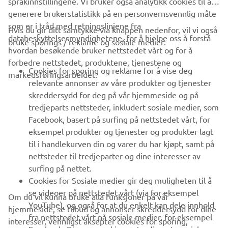
språkinnstillingene. Vi bruker også analytikk cookies til å
generere brukerstatistikk på en personvernsvennlig måte
som er i tråd med retningslinjene fra
Hvis du gir ditt samtykke via knappen nedenfor, vil vi også
VIRKSOMHET
databeskyttelsesmyndighetene, for å hjelpe oss å forstå
bruke sporings / reklame og sosiale medier:
hvordan besøkende bruker nettstedet vårt og for å
forbedre nettstedet, produktene, tjenestene og
B2B
Cookies for sporing og reklame for å vise deg
markedsføringsarbeidet.
relevante annonser av våre produkter og tjenester
UTFORSK YAMAHA
skreddersydd for deg på vår hjemmeside og på
tredjeparts nettsteder, inkludert sosiale medier, som
Facebook, basert på surfing på nettstedet vårt, for
FAQ & SUPPORT
eksempel produkter og tjenester og produkter lagt
til i handlekurven din og varer du har kjøpt, samt på
nettsteder til tredjeparter og dine interesser av
NYHETSBREV
surfing på nettet.
Vær den første til å lære om de siste tilbudene, spesielle
Cookies for Sosiale medier gir deg muligheten til å
arrangementer, nye utgivelser og mye mer
se videoer på nettstedet vårt (via for eksempel
Om du vil kunna bruke alla funksjoner på vår
YouTube), og også for at du enkelt kan dele innhold
hjemmeside, se tilbud og annonser skreddersydd for dine
fra nettstedet vårt på sosiale medier, for eksempel
interesser, vennligst aksepter cookies for sporing,