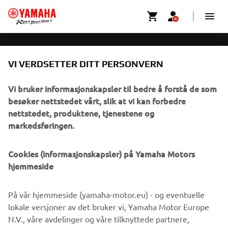
OPPLEVELSER
VI VERDSETTER DITT PERSONVERN
VIRKSOMHET
Vi bruker informasjonskapsler til bedre å forstå de som
B2B
besøker nettstedet vårt, slik at vi kan forbedre
nettstedet, produktene, tjenestene og
UTFORSK YAMAHA
markedsføringen.
FAQ & SUPPORT
Cookies (informasjonskapsler) på Yamaha Motors
hjemmeside
NYHETSBREV
På vår hjemmeside (yamaha-motor.eu) - og eventuelle
lokale versjoner av det bruker vi, Yamaha Motor Europe
Vær den første til å lære om de siste tilbudene, spesielle
arrangementer, nye utgivelser og mye mer
N.V., våre avdelinger og våre tilknyttede partnere,