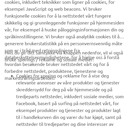
cookies, inkludert teknikker som ligner på cookies, for
eksempel JavaScript og web beacons. Vi bruker
funksjonelle cookies for å la nettstedet vårt fungere
skikkelig og gi grunnleggende funksjoner på hjemmesiden
ABONNER
vår, for eksempel å huske påloggingsinformasjonen din og
språkinnstillingene. Vi bruker også analytikk cookies til å
Les vår personvernerklæring for å lære hvordan vi behandler dine
generere brukerstatistikk på en personvernsvennlig måte
personopplysninger:
Retningslinjer for Personvern
som er i tråd med retningslinjene fra
Hvis du gir ditt samtykke via knappen nedenfor, vil vi også
databeskyttelsesmyndighetene, for å hjelpe oss å forstå
bruke sporings / reklame og sosiale medier:
Norway (Norwegian)
hvordan besøkende bruker nettstedet vårt og for å
forbedre nettstedet, produktene, tjenestene og
Cookies for sporing og reklame for å vise deg
markedsføringsarbeidet.
relevante annonser av våre produkter og tjenester
skreddersydd for deg på vår hjemmeside og på
tredjeparts nettsteder, inkludert sosiale medier, som
© Copyright - 2026 Yamaha Motor Europe N.V. - Alle rettigheter
Facebook, basert på surfing på nettstedet vårt, for
forbeholdt
eksempel produkter og tjenester og produkter lagt
til i handlekurven din og varer du har kjøpt, samt på
Personvernerklæring
Cookies
Vilkår og betingelser
nettsteder til tredjeparter og dine interesser av
ER-LOCATOR