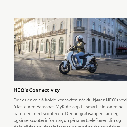
NEO’s Connectivity
Det er enkelt å holde kontakten når du kjører NEO's ved
å laste ned Yamahas MyRide-app til smarttelefonen og
pare den med scooteren. Denne gratisappen lar deg
også se scooterinformasjon på smarttelefonen din og
dele bilder og kjøreinformasjon med andre MyRiders.