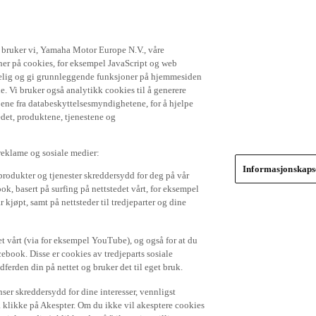
t bruker vi, Yamaha Motor Europe N.V., våre
gner på cookies, for eksempel JavaScript og web
ikkelig og gi grunnleggende funksjoner på hjemmesiden
. Vi bruker også analytikk cookies til å generere
jene fra databeskyttelsesmyndighetene, for å hjelpe
edet, produktene, tjenestene og
 reklame og sosiale medier:
Informasjonskapse
produkter og tjenester skreddersydd for deg på vår
k, basert på surfing på nettstedet vårt, for eksempel
 kjøpt, samt på nettsteder til tredjeparter og dine
et vårt (via for eksempel YouTube), og også for at du
cebook. Disse er cookies av tredjeparts sosiale
dferden din på nettet og bruker det til eget bruk.
er skreddersydd for dine interesser, vennligst
å klikke på Akespter. Om du ikke vil akesptere cookies