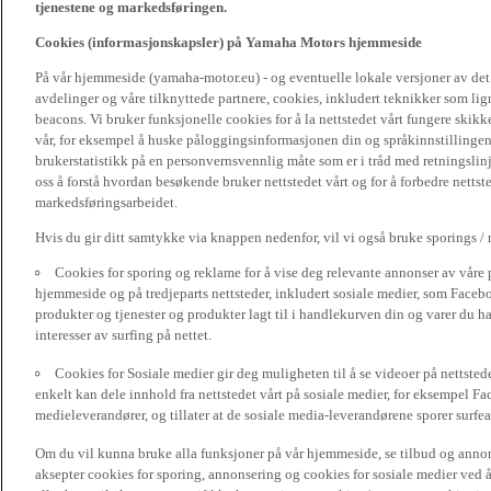
tjenestene og markedsføringen.
Cookies (informasjonskapsler) på Yamaha Motors hjemmeside
På vår hjemmeside (yamaha-motor.eu) - og eventuelle lokale versjoner av de
avdelinger og våre tilknyttede partnere, cookies, inkludert teknikker som li
beacons. Vi bruker funksjonelle cookies for å la nettstedet vårt fungere sk
vår, for eksempel å huske påloggingsinformasjonen din og språkinnstillingene
brukerstatistikk på en personvernsvennlig måte som er i tråd med retningslin
oss å forstå hvordan besøkende bruker nettstedet vårt og for å forbedre nettst
markedsføringsarbeidet.
Hvis du gir ditt samtykke via knappen nedenfor, vil vi også bruke sporings /
Cookies for sporing og reklame for å vise deg relevante annonser av våre 
hjemmeside og på tredjeparts nettsteder, inkludert sosiale medier, som Faceboo
produkter og tjenester og produkter lagt til i handlekurven din og varer du har
interesser av surfing på nettet.
Cookies for Sosiale medier gir deg muligheten til å se videoer på nettsted
enkelt kan dele innhold fra nettstedet vårt på sosiale medier, for eksempel Fa
medieleverandører, og tillater at de sosiale media-leverandørene sporer surfea
Om du vil kunna bruke alla funksjoner på vår hjemmeside, se tilbud og annons
aksepter cookies for sporing, annonsering og cookies for sosiale medier ved 