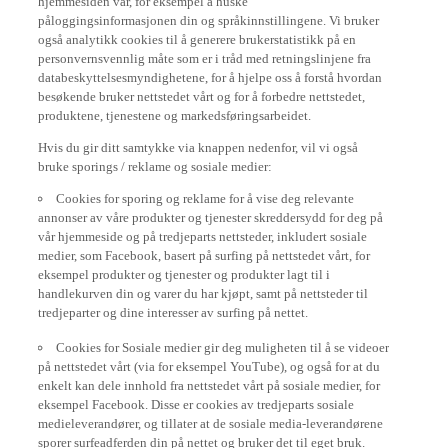
påloggingsinformasjonen din og språkinnstillingene. Vi bruker
også analytikk cookies til å generere brukerstatistikk på en
personvernsvennlig måte som er i tråd med retningslinjene fra
databeskyttelsesmyndighetene, for å hjelpe oss å forstå hvordan
besøkende bruker nettstedet vårt og for å forbedre nettstedet,
produktene, tjenestene og markedsføringsarbeidet.
Hvis du gir ditt samtykke via knappen nedenfor, vil vi også
bruke sporings / reklame og sosiale medier:
Cookies for sporing og reklame for å vise deg relevante
annonser av våre produkter og tjenester skreddersydd for deg på
vår hjemmeside og på tredjeparts nettsteder, inkludert sosiale
medier, som Facebook, basert på surfing på nettstedet vårt, for
eksempel produkter og tjenester og produkter lagt til i
handlekurven din og varer du har kjøpt, samt på nettsteder til
tredjeparter og dine interesser av surfing på nettet.
Cookies for Sosiale medier gir deg muligheten til å se videoer
på nettstedet vårt (via for eksempel YouTube), og også for at du
enkelt kan dele innhold fra nettstedet vårt på sosiale medier, for
eksempel Facebook. Disse er cookies av tredjeparts sosiale
medieleverandører, og tillater at de sosiale media-leverandørene
sporer surfeadferden din på nettet og bruker det til eget bruk.