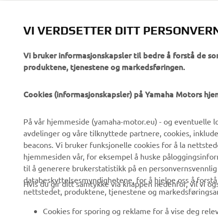
VI VERDSETTER DITT PERSONVER
Vi bruker informasjonskapsler til bedre å forstå de so
produktene, tjenestene og markedsføringen.
VIRKSOMHET
B2B
Cookies (informasjonskapsler) på Yamaha Motors hj
Om oss
eBike-system
På vår hjemmeside (yamaha-motor.eu) - og eventuelle lo
Nyheter
Myndigheter
avdelinger og våre tilknyttede partnere, cookies, inklud
Arrangementer
Golfbaner
beacons. Vi bruker funksjonelle cookies for å la nettste
hjemmesiden vår, for eksempel å huske påloggingsinforma
Yamaha Press
Redningstjeneste
til å generere brukerstatistikk på en personvernsvennlig
Brosjyrer
Kjøreskoler
databeskyttelsesmyndighetene, for å hjelpe oss å forst
Hvis du gir ditt samtykke via knappen nedenfor, vil vi o
nettstedet, produktene, tjenestene og markedsføringsa
Jobber hos Yamaha
Robotics
Bli en forhandler
Partnerskap
Cookies for sporing og reklame for å vise deg rel