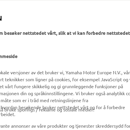
N
m besøker nettstedet vårt, slik at vi kan forbedre nettstedet
UTFORSK YAMAHA
FAQ & SUPPORT
emmeside
MyYamaha
Kundeservice
kale versjoner av det bruker vi, Yamaha Motor Europe N.V., vå
Yamaha Music
Reservedelskatalog
ert teknikker som ligner på cookies, for eksempel JavaScript og
Yamaha Racing
Finn en Yamaha-forhandler
det vårt fungere skikkelig og gi grunnleggende funksjoner på
sjonen din og språkinnstillingene. Vi bruker også analytikk c
Yamaha Motor Global
Håndtering av brukte
 måte som er i tråd med retningslinjene fra
batterier
Mobilapper
å hvordan besøkende bruker nettstedet vårt og for å forbedre
gså bruke sporings / reklame og sosiale medier:
rbeidet.
evante annonser av våre produkter og tjenester skreddersydd fo