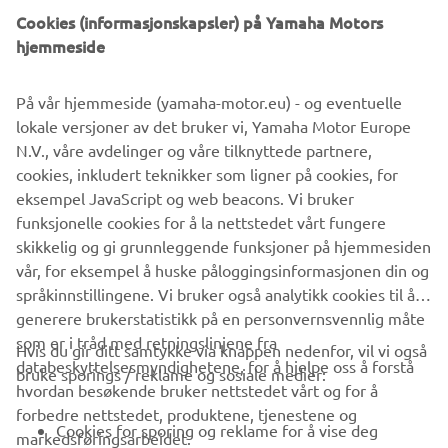
forhåndsinnstilling som kan justeres for å matche
Cookies (informasjonskapsler) på Yamaha Motors
båtspesifikasjonene via hovedmenyen. Når den er innstilt,
hjemmeside
aktiverer en enkel trykknapp på motorgassene systemet.
Hvert trimnivå velges basert på motorens turtall eller,
På vår hjemmeside (yamaha-motor.eu) - og eventuelle
kombinert med Helm Master EX Autopilot, informasjon
lokale versjoner av det bruker vi, Yamaha Motor Europe
om båtens hastighet fra GPS-en.
N.V., våre avdelinger og våre tilknyttede partnere,
cookies, inkludert teknikker som ligner på cookies, for
eksempel JavaScript og web beacons. Vi bruker
funksjonelle cookies for å la nettstedet vårt fungere
skikkelig og gi grunnleggende funksjoner på hjemmesiden
1
/
7
vår, for eksempel å huske påloggingsinformasjonen din og
språkinnstillingene. Vi bruker også analytikk cookies til å
generere brukerstatistikk på en personvernsvennlig måte
som er i tråd med retningslinjene fra
Hvis du gir ditt samtykke via knappen nedenfor, vil vi også
VIRKSOMHET
databeskyttelsesmyndighetene, for å hjelpe oss å forstå
bruke sporings / reklame og sosiale medier:
hvordan besøkende bruker nettstedet vårt og for å
forbedre nettstedet, produktene, tjenestene og
B2B
Cookies for sporing og reklame for å vise deg
markedsføringsarbeidet.