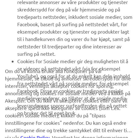
relevante annonser av våre produkter og tjenester
UTFORSK YAMAHA
skreddersydd for deg på vår hjemmeside og på
tredjeparts nettsteder, inkludert sosiale medier, som
Facebook, basert på surfing på nettstedet vårt, for
FAQ & SUPPORT
eksempel produkter og tjenester og produkter lagt
til i handlekurven din og varer du har kjøpt, samt på
nettsteder til tredjeparter og dine interesser av
NYHETSBREV
surfing på nettet.
Vær den første til å lære om de siste tilbudene, spesielle
Cookies for Sosiale medier gir deg muligheten til å
arrangementer, nye utgivelser og mye mer
se videoer på nettstedet vårt (via for eksempel
Om du vil kunna bruke alla funksjoner på vår
YouTube), og også for at du enkelt kan dele innhold
hjemmeside, se tilbud og annonser skreddersydd for dine
fra nettstedet vårt på sosiale medier, for eksempel
interesser, vennligst aksepter cookies for sporing,
Facebook. Disse er cookies av tredjeparts sosiale
annonsering og cookies for sosiale medier ved å klikke på
ABONNER
medieleverandører, og tillater at de sosiale media-
Akespter. Om du ikke vil akesptere cookies eller bare vil
leverandørene sporer surfeadferden din på nettet
akseptere spesifikke kategorier av cookies (som t.ex.
og bruker det til eget bruk.
Les vår personvernerklæring for å lære hvordan vi behandler dine
cookies i sosiale medier), klikker du på "tilpass
personopplysninger:
Retningslinjer for Personvern
innstillingene for cookies" nedenfor. Du kan også endre
innstillingene dine og trekke samtykket ditt til enhver tid
via vår
Norway (Norwegian)
Cookie Policy
. Vennligst les denne informasjonen