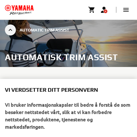
AUTOMATIC TRIM ASSIST
AUTOMATISK TRIM ASSIST
VI VERDSETTER DITT PERSONVERN
Yamahas nye Trim Assist gir optimal ytelse og
drivstofføkonomi, og fungerer når du akselererer og
Vi bruker informasjonskapsler til bedre å forstå de som
sakker av, slik at du kan fokusere på det du ønsker med
besøker nettstedet vårt, slik at vi kan forbedre
sikkerhet for at motorene alltid fungerer effektivt.
nettstedet, produktene, tjenestene og
markedsføringen.
Trim assist er angitt spesifikt for båten fra den nyeste
CL5-berøringsskjermmåleren med en enkel femtrinns