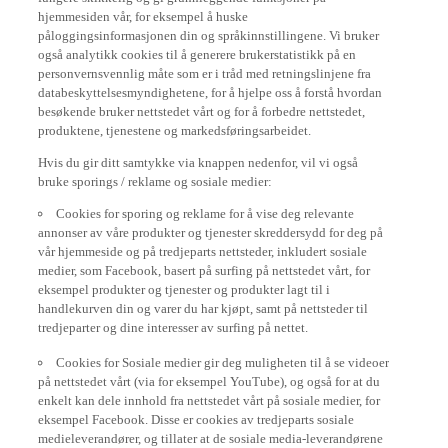
hjemmesiden vår, for eksempel å huske
påloggingsinformasjonen din og språkinnstillingene. Vi bruker
også analytikk cookies til å generere brukerstatistikk på en
personvernsvennlig måte som er i tråd med retningslinjene fra
databeskyttelsesmyndighetene, for å hjelpe oss å forstå hvordan
besøkende bruker nettstedet vårt og for å forbedre nettstedet,
produktene, tjenestene og markedsføringsarbeidet.
Hvis du gir ditt samtykke via knappen nedenfor, vil vi også
bruke sporings / reklame og sosiale medier:
Cookies for sporing og reklame for å vise deg relevante
annonser av våre produkter og tjenester skreddersydd for deg på
vår hjemmeside og på tredjeparts nettsteder, inkludert sosiale
medier, som Facebook, basert på surfing på nettstedet vårt, for
eksempel produkter og tjenester og produkter lagt til i
handlekurven din og varer du har kjøpt, samt på nettsteder til
tredjeparter og dine interesser av surfing på nettet.
Cookies for Sosiale medier gir deg muligheten til å se videoer
på nettstedet vårt (via for eksempel YouTube), og også for at du
enkelt kan dele innhold fra nettstedet vårt på sosiale medier, for
eksempel Facebook. Disse er cookies av tredjeparts sosiale
medieleverandører, og tillater at de sosiale media-leverandørene
sporer surfeadferden din på nettet og bruker det til eget bruk.