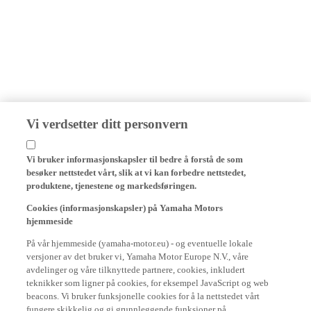
Vi verdsetter ditt personvern
Vi bruker informasjonskapsler til bedre å forstå de som
besøker nettstedet vårt, slik at vi kan forbedre nettstedet,
produktene, tjenestene og markedsføringen.
Cookies (informasjonskapsler) på Yamaha Motors
hjemmeside
På vår hjemmeside (yamaha-motor.eu) - og eventuelle lokale
versjoner av det bruker vi, Yamaha Motor Europe N.V., våre
avdelinger og våre tilknyttede partnere, cookies, inkludert
teknikker som ligner på cookies, for eksempel JavaScript og web
beacons. Vi bruker funksjonelle cookies for å la nettstedet vårt
fungere skikkelig og gi grunnleggende funksjoner på