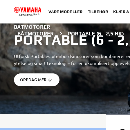
VÅRE MODELLER
TILBEHØR
KLÆR &
BÅTMOTORER
BÅTMOTORER
PORTABLE (6 - 2,5 HK)
PORTABLE (6 - 2
Utforsk Portables‑utenbordsmotorer som kombinerer enk
ytelse og smart teknologi – for en ukomplisert opplevel
OPPDAG MER