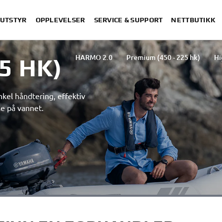
 UTSTYR
OPPLEVELSER
SERVICE & SUPPORT
NETTBUTIKK
HARMO 2.0
Premium (450 - 225 hk)
Hi
,5 HK)
Versatile (25 - 8 hk)
Portable (6 - 2,5 h
Helm Master EX
Riggetilbehør
Be o
el håndtering, effektiv
Fem års garanti
150 hk
Torqeedo
se på vannet.