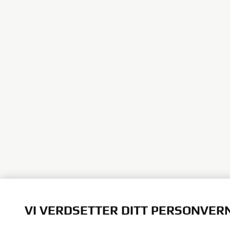
VI VERDSETTER DITT PERSONVER
Vi bruker informasjonskapsler til bedre å forstå de so