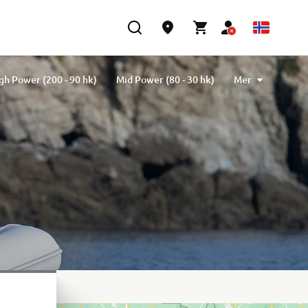
gh Power (200 - 90 hk)
Mid Power (80 - 30 hk)
Mer
k)
Electric Drive
Sammenlign Båtmotorer
m et tilbud
Variasjoner av Utenbordsmotorer
Commercial
Kommersiell bruk | 2 års garanti