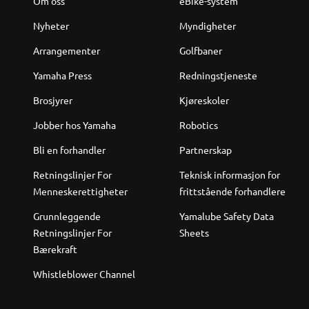
Om oss
eBike-system
Nyheter
Myndigheter
Arrangementer
Golfbaner
Yamaha Press
Redningstjeneste
Brosjyrer
Kjøreskoler
Jobber hos Yamaha
Robotics
Bli en forhandler
Partnerskap
Retningslinjer For
Teknisk informasjon for
Menneskerettigheter
frittstående forhandlere
Grunnleggende
Yamalube Safety Data
Retningslinjer For
Sheets
Bærekraft
Whistleblower Channel