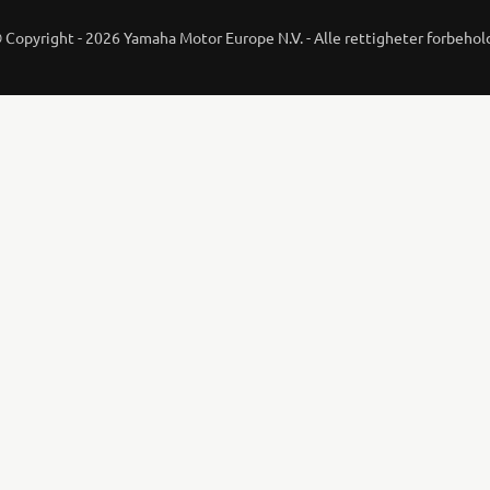
 Copyright - 2026 Yamaha Motor Europe N.V. - Alle rettigheter forbehol