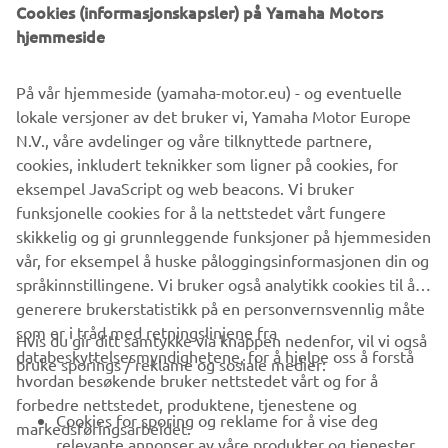
Designet for å monteres til venstre eller høyre og ellers
Cookies (informasjonskapsler) på Yamaha Motors
gjøre minst mulig ut av seg og gjøre akkurat det du ber
hjemmeside
om. Med mekanismen montert bak veggen, leverer den
en ren konsollfinish uten å gå på kompromiss med kontroll
På vår hjemmeside (yamaha-motor.eu) - og eventuelle
og en fri-sperre som tilfører enkel og innebygd sjelero.
lokale versjoner av det bruker vi, Yamaha Motor Europe
Smart, plassbesparende og ideell for et tightere oppsett
N.V., våre avdelinger og våre tilknyttede partnere,
på styreplassen.
cookies, inkludert teknikker som ligner på cookies, for
eksempel JavaScript og web beacons. Vi bruker
FINN NÆRMESTE FORHANDLER
funksjonelle cookies for å la nettstedet vårt fungere
skikkelig og gi grunnleggende funksjoner på hjemmesiden
vår, for eksempel å huske påloggingsinformasjonen din og
språkinnstillingene. Vi bruker også analytikk cookies til å
generere brukerstatistikk på en personvernsvennlig måte
som er i tråd med retningslinjene fra
Hvis du gir ditt samtykke via knappen nedenfor, vil vi også
VIRKSOMHET
databeskyttelsesmyndighetene, for å hjelpe oss å forstå
bruke sporings / reklame og sosiale medier:
hvordan besøkende bruker nettstedet vårt og for å
forbedre nettstedet, produktene, tjenestene og
B2B
Cookies for sporing og reklame for å vise deg
markedsføringsarbeidet.
relevante annonser av våre produkter og tjenester