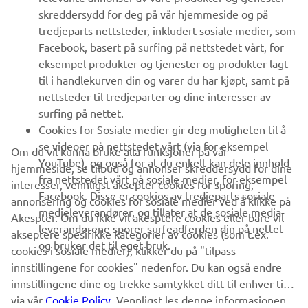
UTFORSK YAMAHA
skreddersydd for deg på vår hjemmeside og på
tredjeparts nettsteder, inkludert sosiale medier, som
Facebook, basert på surfing på nettstedet vårt, for
FAQ & SUPPORT
eksempel produkter og tjenester og produkter lagt
til i handlekurven din og varer du har kjøpt, samt på
nettsteder til tredjeparter og dine interesser av
NYHETSBREV
surfing på nettet.
Vær den første til å lære om de siste tilbudene, spesielle
Cookies for Sosiale medier gir deg muligheten til å
arrangementer, nye utgivelser og mye mer
se videoer på nettstedet vårt (via for eksempel
Om du vil kunna bruke alla funksjoner på vår
YouTube), og også for at du enkelt kan dele innhold
hjemmeside, se tilbud og annonser skreddersydd for dine
fra nettstedet vårt på sosiale medier, for eksempel
interesser, vennligst aksepter cookies for sporing,
Facebook. Disse er cookies av tredjeparts sosiale
annonsering og cookies for sosiale medier ved å klikke på
ABONNER
medieleverandører, og tillater at de sosiale media-
Akespter. Om du ikke vil akesptere cookies eller bare vil
leverandørene sporer surfeadferden din på nettet
akseptere spesifikke kategorier av cookies (som t.ex.
og bruker det til eget bruk.
Les vår personvernerklæring for å lære hvordan vi behandler dine
cookies i sosiale medier), klikker du på "tilpass
personopplysninger:
Retningslinjer for Personvern
innstillingene for cookies" nedenfor. Du kan også endre
innstillingene dine og trekke samtykket ditt til enhver tid
via vår
Norway (Norwegian)
Cookie Policy
. Vennligst les denne informasjonen