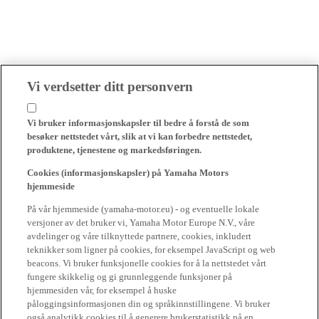
Vi verdsetter ditt personvern
Vi bruker informasjonskapsler til bedre å forstå de som
besøker nettstedet vårt, slik at vi kan forbedre nettstedet,
produktene, tjenestene og markedsføringen.
Cookies (informasjonskapsler) på Yamaha Motors
hjemmeside
På vår hjemmeside (yamaha-motor.eu) - og eventuelle lokale
versjoner av det bruker vi, Yamaha Motor Europe N.V., våre
avdelinger og våre tilknyttede partnere, cookies, inkludert
teknikker som ligner på cookies, for eksempel JavaScript og web
beacons. Vi bruker funksjonelle cookies for å la nettstedet vårt
fungere skikkelig og gi grunnleggende funksjoner på
hjemmesiden vår, for eksempel å huske
påloggingsinformasjonen din og språkinnstillingene. Vi bruker
også analytikk cookies til å generere brukerstatistikk på en