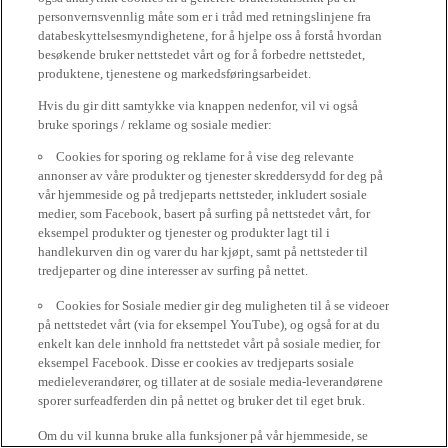
personvernsvennlig måte som er i tråd med retningslinjene fra
databeskyttelsesmyndighetene, for å hjelpe oss å forstå hvordan
besøkende bruker nettstedet vårt og for å forbedre nettstedet,
produktene, tjenestene og markedsføringsarbeidet.
Hvis du gir ditt samtykke via knappen nedenfor, vil vi også
bruke sporings / reklame og sosiale medier:
Cookies for sporing og reklame for å vise deg relevante
annonser av våre produkter og tjenester skreddersydd for deg på
vår hjemmeside og på tredjeparts nettsteder, inkludert sosiale
medier, som Facebook, basert på surfing på nettstedet vårt, for
eksempel produkter og tjenester og produkter lagt til i
handlekurven din og varer du har kjøpt, samt på nettsteder til
tredjeparter og dine interesser av surfing på nettet.
Cookies for Sosiale medier gir deg muligheten til å se videoer
på nettstedet vårt (via for eksempel YouTube), og også for at du
enkelt kan dele innhold fra nettstedet vårt på sosiale medier, for
eksempel Facebook. Disse er cookies av tredjeparts sosiale
medieleverandører, og tillater at de sosiale media-leverandørene
sporer surfeadferden din på nettet og bruker det til eget bruk.
Om du vil kunna bruke alla funksjoner på vår hjemmeside, se