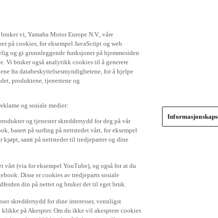
t bruker vi, Yamaha Motor Europe N.V., våre
gner på cookies, for eksempel JavaScript og web
ikkelig og gi grunnleggende funksjoner på hjemmesiden
. Vi bruker også analytikk cookies til å generere
jene fra databeskyttelsesmyndighetene, for å hjelpe
edet, produktene, tjenestene og
 reklame og sosiale medier:
Informasjonskapse
produkter og tjenester skreddersydd for deg på vår
k, basert på surfing på nettstedet vårt, for eksempel
 kjøpt, samt på nettsteder til tredjeparter og dine
et vårt (via for eksempel YouTube), og også for at du
cebook. Disse er cookies av tredjeparts sosiale
dferden din på nettet og bruker det til eget bruk.
er skreddersydd for dine interesser, vennligst
å klikke på Akespter. Om du ikke vil akesptere cookies