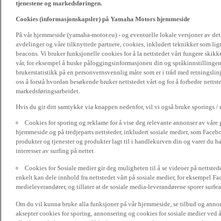
tjenestene og markedsføringen.
Cookies (informasjonskapsler) på Yamaha Motors hjemmeside
På vår hjemmeside (yamaha-motor.eu) - og eventuelle lokale versjoner av de
avdelinger og våre tilknyttede partnere, cookies, inkludert teknikker som li
beacons. Vi bruker funksjonelle cookies for å la nettstedet vårt fungere sk
vår, for eksempel å huske påloggingsinformasjonen din og språkinnstillingene
brukerstatistikk på en personvernsvennlig måte som er i tråd med retningslin
oss å forstå hvordan besøkende bruker nettstedet vårt og for å forbedre nettst
markedsføringsarbeidet.
Hvis du gir ditt samtykke via knappen nedenfor, vil vi også bruke sporings /
Cookies for sporing og reklame for å vise deg relevante annonser av våre 
hjemmeside og på tredjeparts nettsteder, inkludert sosiale medier, som Faceboo
produkter og tjenester og produkter lagt til i handlekurven din og varer du har
interesser av surfing på nettet.
Cookies for Sosiale medier gir deg muligheten til å se videoer på nettsted
enkelt kan dele innhold fra nettstedet vårt på sosiale medier, for eksempel Fa
medieleverandører, og tillater at de sosiale media-leverandørene sporer surfea
Om du vil kunna bruke alla funksjoner på vår hjemmeside, se tilbud og annons
aksepter cookies for sporing, annonsering og cookies for sosiale medier ved 