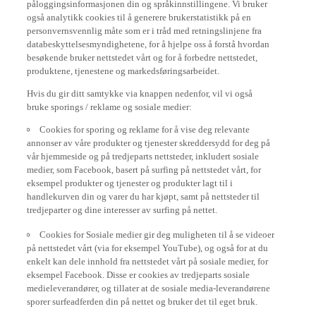
også analytikk cookies til å generere brukerstatistikk på en
personvernsvennlig måte som er i tråd med retningslinjene fra
databeskyttelsesmyndighetene, for å hjelpe oss å forstå hvordan
besøkende bruker nettstedet vårt og for å forbedre nettstedet,
produktene, tjenestene og markedsføringsarbeidet.
Hvis du gir ditt samtykke via knappen nedenfor, vil vi også
bruke sporings / reklame og sosiale medier:
Cookies for sporing og reklame for å vise deg relevante
annonser av våre produkter og tjenester skreddersydd for deg på
vår hjemmeside og på tredjeparts nettsteder, inkludert sosiale
medier, som Facebook, basert på surfing på nettstedet vårt, for
eksempel produkter og tjenester og produkter lagt til i
handlekurven din og varer du har kjøpt, samt på nettsteder til
tredjeparter og dine interesser av surfing på nettet.
Cookies for Sosiale medier gir deg muligheten til å se videoer
på nettstedet vårt (via for eksempel YouTube), og også for at du
enkelt kan dele innhold fra nettstedet vårt på sosiale medier, for
eksempel Facebook. Disse er cookies av tredjeparts sosiale
medieleverandører, og tillater at de sosiale media-leverandørene
sporer surfeadferden din på nettet og bruker det til eget bruk.